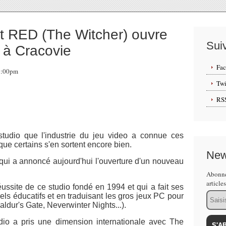
 RED (The Witcher) ouvre
Sui
 à Cracovie
Fa
17:00pm
Twi
RS
studio que l'industrie du jeu video a connue ces
 que certains s'en sortent encore bien.
New
qui a annoncé aujourd'hui l'ouverture d'un nouveau
Abonne
article
ussite de ce studio fondé en 1994 et qui a fait ses
Email
ls éducatifs et en traduisant les gros jeux PC pour
aldur's Gate, Neverwinter Nights...).
dio a pris une dimension internationale avec The