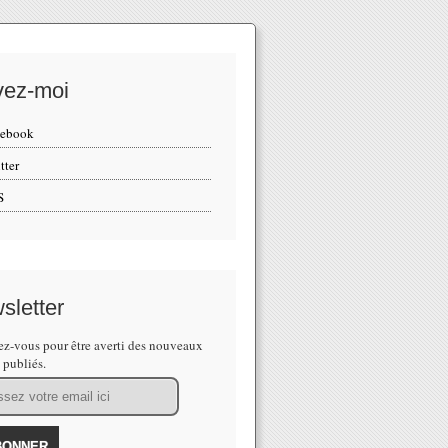
vez-moi
cebook
tter
S
sletter
z-vous pour être averti des nouveaux
s publiés.