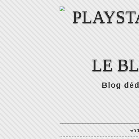
LE B
Blog déd
ACC