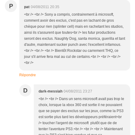
P
pat
04/08/2011 20:35
<br /> <br /> Sony a compris, contrairement à microsoft,
comment avoir des exclus, c'est pas en lachant de gros
chèque pour rien (splinter cell) mais en rachetant les studios,
ainsi ils s'assurent que toutes<br /> les futur productions
seront des exclus. Naughty Dog, santa monica, guerilla et tant
d'autre, maintenant sucker punch avec l'excellent infamous.
<br /> <br /> <br /> Bientôt Rockstar ou carrement THQ, ce
jour s'il arrive fera mal au cul de certains.<br /> <br /> <br />
<br />
Répondre
D
dark-messiah
04/08/2011 23:27
<br /> <br /> Dans un sens microsoft avait pas trop le
choix, lorsque la xbox 360 est sortie il ne pouvaient
que se payer des exclus sur les jeux, comme la PS3
est sortie plus tard les développeurs préféraient<br
/> toucher l'argent de microsoft plutôt que de de
tenter l'aventure PS3.<br /> <br /> <br /> Maintenant