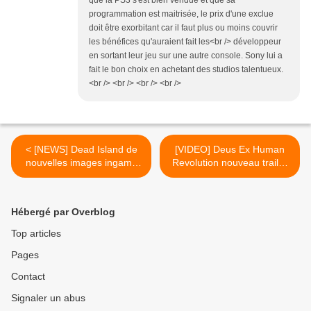
que la PS3 s'est bien vendue et que sa
programmation est maitrisée, le prix d'une exclue
doit être exorbitant car il faut plus ou moins couvrir
les bénéfices qu'auraient fait les<br /> développeur
en sortant leur jeu sur une autre console. Sony lui a
fait le bon choix en achetant des studios talentueux.
<br /> <br /> <br /> <br />
< [NEWS] Dead Island de
[VIDEO] Deus Ex Human
nouvelles images ingame
Revolution nouveau trailer
très prometteuses
"la quête d'Adam" >
Hébergé par Overblog
Top articles
Pages
Contact
Signaler un abus