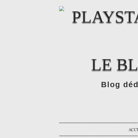
LE B
Blog déd
ACC