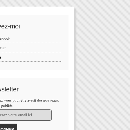
vez-moi
cebook
tter
S
sletter
z-vous pour être averti des nouveaux
s publiés.