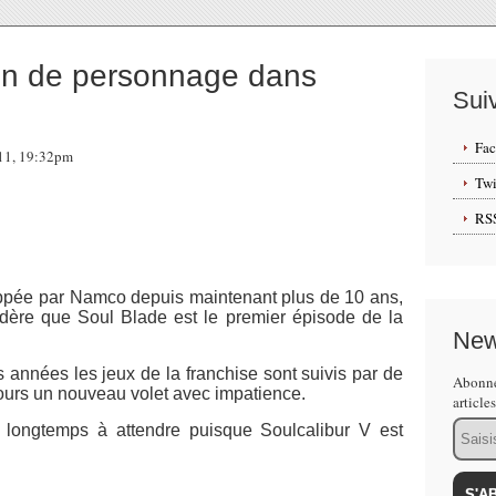
on de personnage dans
Sui
Fa
011, 19:32pm
Twi
RS
oppée par Namco depuis maintenant plus de 10 ans,
idère que
Soul Blade est le premier épisode de la
New
 années les jeux de la franchise sont suivis par de
Abonne
ours un nouveau volet avec impatience.
article
Email
p longtemps à attendre puisque Soulcalibur V est