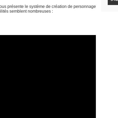
vous présente le système de création de personnage
bilités semblent nombreuses :