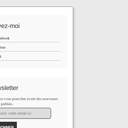
vez-moi
cebook
tter
S
sletter
z-vous pour être averti des nouveaux
s publiés.