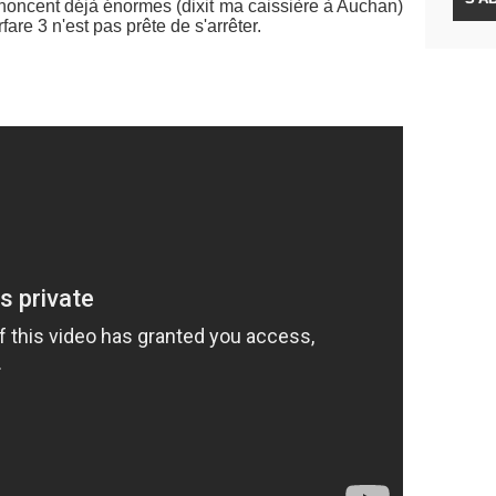
nnoncent déjà énormes (dixit ma caissière à Auchan)
fare 3 n'est pas prête de s'arrêter.