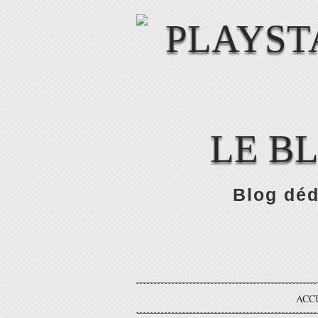
LE B
Blog déd
ACC