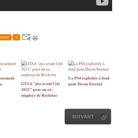
epost
0
issement
La PS4 exploitée à fond
GTA 6 "pas avant l'été
ne
pour Doom Eternal
2021" pour un ex-
employé de Rockstar
SUIVANT