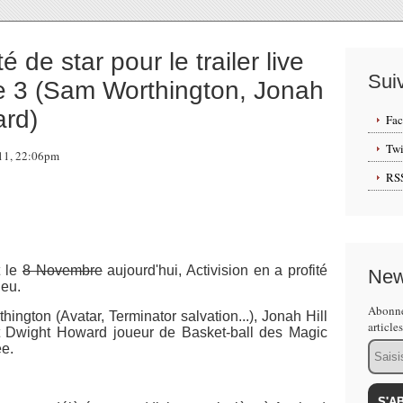
 de star pour le trailer live
Sui
 3 (Sam Worthington, Jonah
ard)
Fa
Twi
011, 22:06pm
RS
t le
8 Novembre
aujourd'hui, Activision en a profité
New
jeu.
Abonne
gton (Avatar, Terminator salvation...), Jonah Hill
article
et Dwight Howard joueur de Basket-ball des Magic
Email
ée.