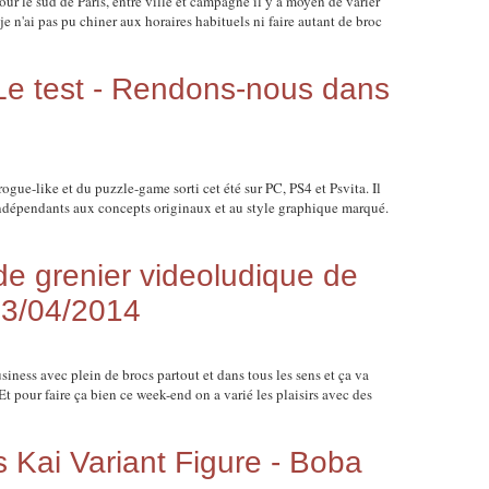
our le sud de Paris, entre ville et campagne il y a moyen de varier
je n'ai pas pu chiner aux horaires habituels ni faire autant de broc
Le test - Rendons-nous dans
ogue-like et du puzzle-game sorti cet été sur PC, PS4 et Psvita. Il
x indépendants aux concepts originaux et au style graphique marqué.
 grenier videoludique de
13/04/2014
iness avec plein de brocs partout et dans tous les sens et ça va
 pour faire ça bien ce week-end on a varié les plaisirs avec des
s Kai Variant Figure - Boba