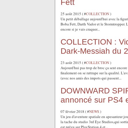
Fett
25 août 2015 ( #
COLLECTION
)
Un petit déballage aujourd'hui avec la figuri
Boba Fett, Darth Vador et le Stormtropper. 
encore si je vais craquer...
COLLECTION : Vide
Dark-Messiah du 
23 août 2015 ( #
COLLECTION
)
Aujourd'hui pas trop de broc ça sent encore
finalement on se rattrape sur la qualité. L'a
(avec nos amis des impots qui passent...
DOWNWARD SPIR
annoncé sur PS4 
07 février 2018 ( #
NEWS
)
Un jeu d'aventure spatiale en apesanteur jou
la tache du studio 3rd Eye Studios,qui sort
est prévu sur PlayStation 4 et...