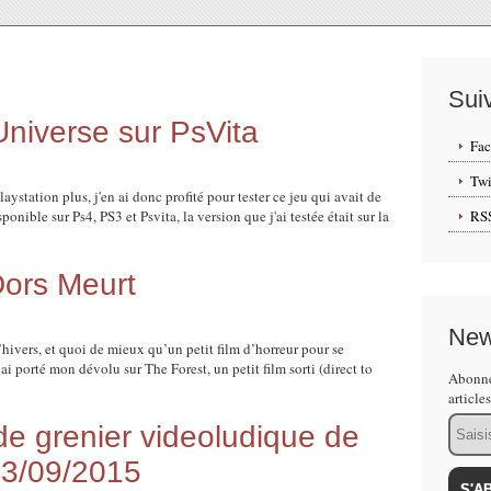
Sui
niverse sur PsVita
Fa
Twi
aystation plus, j'en ai donc profité pour tester ce jeu qui avait de
ponible sur Ps4, PS3 et Psvita, la version que j'ai testée était sur la
RS
Dors Meurt
New
’hivers, et quoi de mieux qu’un petit film d’horreur pour se
’ai porté mon dévolu sur The Forest, un petit film sorti (direct to
Abonne
article
Email
 grenier videoludique de
13/09/2015