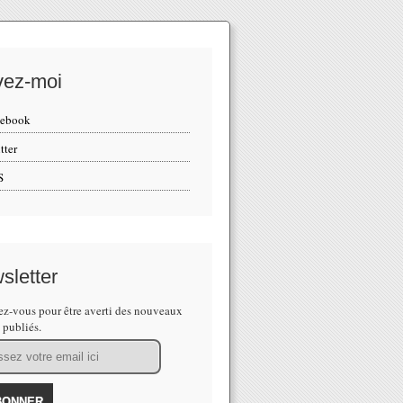
vez-moi
cebook
tter
S
sletter
z-vous pour être averti des nouveaux
s publiés.