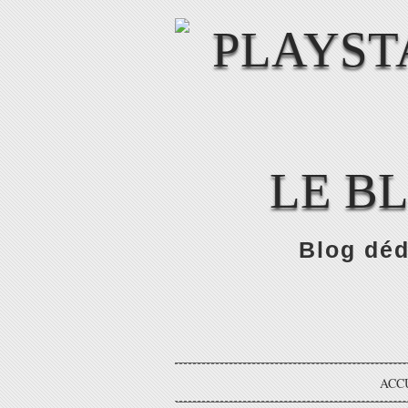
LE B
Blog déd
ACC