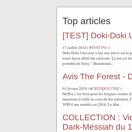
Top articles
[TEST] Doki-Doki U
17 juillet 2014 ( #
TEST PS3
)
Doki Doki Universe a fait son arrivé sur le pl
toute façon attiré ma curiosité. Le jeu est dis
portable de Sony. "Abandonné...
Avis The Forest - 
01 février 2018 ( #
CRITIQUE CINÉ
)
Netflix c’est bien pour les longues soirées d
maintenir éveillé au coin du feu radiateur. J
VOD il me semble) en 2016. Le film...
COLLECTION : Vide
Dark-Messiah du 