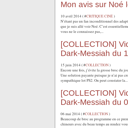
Mon avis sur Noé l
10 avril 2014 ( #
CRITIQUE CINÉ
)
N’étant pas un fan inconditionnel des adapt
que je suis allé voir Noé. C’est essentiellem
vous ne le connaissez pas,...
[COLLECTION] Vide
Dark-Messiah du 
15 juin 2014 ( #
COLLECTION
)
Encore une fois, j’évite la grosse broc du jo
Une solution payante puisque je n’ai pas cr
sympathique lot PS2. On peut constater la...
[COLLECTION] Vide
Dark-Messiah du 
06 mai 2014 ( #
COLLECTION
)
Beaucoup de broc au programme en ce premie
chineurs avec du beau temps au rendez vous.