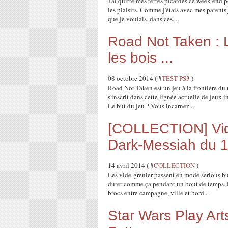
J'ai quitté mes terres picardes ce week-end p
les plaisirs. Comme j'étais avec mes parents 
que je voulais, dans ces...
Road Not Taken : 
les bois ...
08 octobre 2014 ( #
TEST PS3
)
Road Not Taken est un jeu à la frontière du r
s'inscrit dans cette lignée actuelle de jeu
Le but du jeu ? Vous incarnez...
[COLLECTION] Vide
Dark-Messiah du 
14 avril 2014 ( #
COLLECTION
)
Les vide-grenier passent en mode serious bus
durer comme ça pendant un bout de temps. Et
brocs entre campagne, ville et bord...
Star Wars Play Art