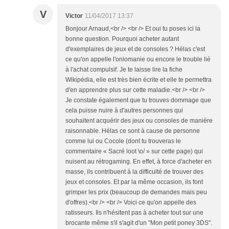
V
Victor
11/04/2017 13:37
Bonjour Arnaud,<br /> <br /> Et oui tu poses ici la
bonne question. Pourquoi acheter autant
d'exemplaires de jeux et de consoles ? Hélas c'est
ce qu'on appelle l'oniomanie ou encore le trouble lié
à l'achat compulsif. Je te laisse lire la fiche
Wikipédia, elle est très bien écrite et elle te permettra
d'en apprendre plus sur cette maladie.<br /> <br />
Je constate également que tu trouves dommage que
cela puisse nuire à d'autres personnes qui
souhaitent acquérir des jeux ou consoles de manière
raisonnable. Hélas ce sont à cause de personne
comme lui ou Cocole (dont tu trouveras le
commentaire « Sacré loot \o/ » sur cette page) qui
nuisent au rétrogaming. En effet, à force d'acheter en
masse, ils contribuent à la difficulté de trouver des
jeux et consoles. Et par la même occasion, ils font
grimper les prix (beaucoup de demandes mais peu
d'offres).<br /> <br /> Voici ce qu'on appelle des
ratisseurs. Ils n'hésitent pas à acheter tout sur une
brocante même s'il s'agit d'un "Mon petit poney 3DS".