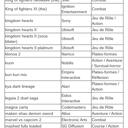
King of fighters neowave (the)
SNK
Combat
Ignition
King of fighters XI (the)
Combat
Entertainment
Jeu de Rôle /
kingdom hearts
Sony
Action
kingdom hearts II
Ubisoft
Jeu de Rôle
kingdom hearts II (sous
Ubisoft
Jeu de Rôle
blister)
kingdom hearts II platinum
Ubisoft
Jeu de Rôle
klonoa 2
Namco
Plates-formes
Action / Aventure
kuon
Nobilis
/ Survival-horror
Empire
Plates-formes /
kuri kuri mix
Interactive
Réflexion
Plates-formes /
kya dark lineage
Atari
Action
Eidos
legaia 2 duel saga
Jeu de Rôle
Interactive
magna carta
Codemasters
Jeu de Rôle
maken shao demon sword
Atlus
Aventure / Action
marvel vs capcom 2
Electronic Arts
Combat
mashed fully loaded
SG Diffusion
Course / Action