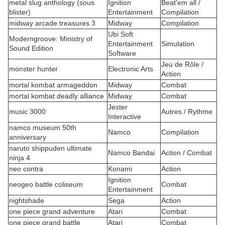
metal slug anthology (sous
Ignition
Beat'em all /
blister)
Entertainment
Compilation
midway arcade treasures 3
Midway
Compilation
Ubi Soft
Moderngroove: Ministry of
Entertainment
Simulation
Sound Edition
Software
Jeu de Rôle /
monster hunter
Electronic Arts
Action
mortal kombat armageddon
Midway
Combat
mortal kombat deadly alliance
Midway
Combat
Jester
music 3000
Autres / Rythme
Interactive
namco museum 50th
Namco
Compilation
anniversary
naruto shippuden ultimate
Namco Bandai
Action / Combat
ninja 4
neo contra
Konami
Action
Ignition
neogeo battle coliseum
Combat
Entertainment
nightshade
Sega
Action
one piece grand adventure
Atari
Combat
one piece grand battle
Atari
Combat