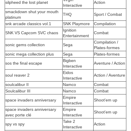
silpheed the lost planet
Action
Interactive
smackdown shut your mouth
THQ
Sport / Combat
platinum
snk arcade classics vol.1
SNK Playmore
Compilation
Ignition
SNK VS Capcom SVC chaos
Combat
Entertainment
Compilation /
sonic gems collection
Sega
Plates-formes
sonic mega collection plus
Sega
Plates-formes
Bigben
sos the final escape
Aventure / Action
Interactive
Eidos
soul reaver 2
Action / Aventure
Interactive
soulcalibur II
Namco
Combat
Soulcalibur III
Namco
Combat
Empire
space invaders anniversary
Shoot'em up
Interactive
space invaders anniversary
Empire
Shoot'em up
avec porte clé
Interactive
Take 2
spy vs spy
Action
Interactive