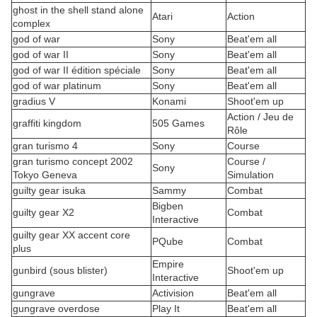
ghost in the shell stand alone
Atari
Action
complex
god of war
Sony
Beat'em all
god of war II
Sony
Beat'em all
god of war II édition spéciale
Sony
Beat'em all
god of war platinum
Sony
Beat'em all
gradius V
Konami
Shoot'em up
Action / Jeu de
graffiti kingdom
505 Games
Rôle
gran turismo 4
Sony
Course
gran turismo concept 2002
Course /
Sony
Tokyo Geneva
Simulation
guilty gear isuka
Sammy
Combat
Bigben
guilty gear X2
Combat
Interactive
guilty gear XX accent core
PQube
Combat
plus
Empire
gunbird (sous blister)
Shoot'em up
Interactive
gungrave
Activision
Beat'em all
gungrave overdose
Play It
Beat'em all