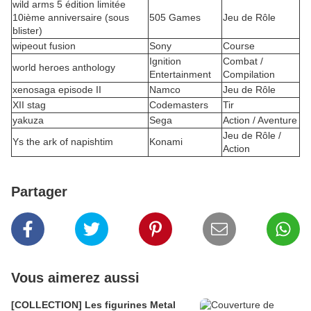
wild arms 5 édition limitée
10ième anniversaire (sous
505 Games
Jeu de Rôle
blister)
wipeout fusion
Sony
Course
Ignition
Combat /
world heroes anthology
Entertainment
Compilation
xenosaga episode II
Namco
Jeu de Rôle
XII stag
Codemasters
Tir
yakuza
Sega
Action / Aventure
Jeu de Rôle /
Ys the ark of napishtim
Konami
Action
Partager
Vous aimerez aussi
[COLLECTION] Les figurines Metal