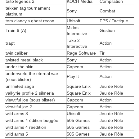
taito legends 2
KOCH Media
Compilation
tekken tag tournament
Sony
Combat
platinum
tom clancy's ghost recon
Ubisoft
FPS / Tactique
Midas
Train 6 (A)
Gestion
Interactive
Take 2
trapt
Action
Interactive
twin caliber
Rage Software
Tir
twisted metal black
Sony
Action
under the skin
Capcom
Action
underworld the eternal war
Play It
Action
(sous blister)
unlimited saga
Square Enix
Jeu de Rôle
valkyrie profile 2 silmeria
Square Enix
Jeu de Rôle
viewtiful joe (sous blister)
Capcom
Action
viewtiful joe 2
Capcom
Action
wild arms 3
Ubisoft
Jeu de Rôle
wild arms 4 édition buggée
505 Games
Jeu de Rôle
wild arms 4 réédition
505 Games
Jeu de Rôle
wild arms 5
505 Games
Jeu de Rôle