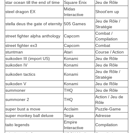
star ocean till the end of time
Square Enix
Jeu de Rôle
Midas
steel dragon EX
Shoot'em up
Interactive
Jeu de Rôle /
stella deus the gate of eternity
505 Games
Stratégie
Combat /
street fighter alpha anthology
Capcom
Compilation
street fighter ex3
Capcom
Combat
stuntman
Atari
Course / Action
suikoden III (import US)
Konami
Jeu de Rôle
suikoden IV
Konami
Jeu de Rôle
Jeu de Rôle /
suikoden tactics
Konami
Stratégie
suikoden V
Konami
Jeu de Rôle
summoner
THQ
Jeu de Rôle
Action / Jeu de
summoner 2
THQ
Rôle
super bust a move
Acclaim
Puzzle-Game
super monkey ball deluxe
Sega
Adresse
Empire
taito legends
Compilation
Interactive