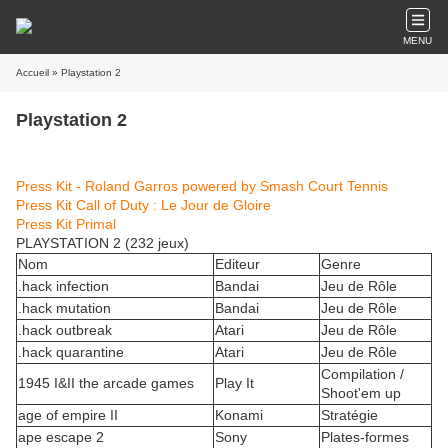
MENU
Accueil
» Playstation 2
Playstation 2
Press Kit - Roland Garros powered by Smash Court Tennis
Press Kit Call of Duty : Le Jour de Gloire
Press Kit Primal
PLAYSTATION 2 (232 jeux)
Nom
Editeur
Genre
.hack infection
Bandai
Jeu de Rôle
.hack mutation
Bandai
Jeu de Rôle
.hack outbreak
Atari
Jeu de Rôle
.hack quarantine
Atari
Jeu de Rôle
Compilation /
1945 I&II the arcade games
Play It
Shoot'em up
age of empire II
Konami
Stratégie
ape escape 2
Sony
Plates-formes