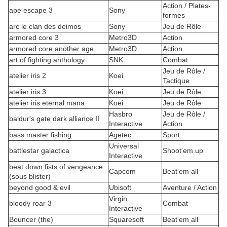
Action / Plates-
ape escape 3
Sony
formes
arc le clan des deimos
Sony
Jeu de Rôle
armored core 3
Metro3D
Action
armored core another age
Metro3D
Action
art of fighting anthology
SNK
Combat
Jeu de Rôle /
atelier iris 2
Koei
Tactique
atelier iris 3
Koei
Jeu de Rôle
atelier iris eternal mana
Koei
Jeu de Rôle
Hasbro
Jeu de Rôle /
baldur's gate dark alliance II
Interactive
Action
bass master fishing
Agetec
Sport
Universal
battlestar galactica
Shoot'em up
Interactive
beat down fists of vengeance
Capcom
Beat'em all
(sous blister)
beyond good & evil
Ubisoft
Aventure / Action
Virgin
bloody roar 3
Combat
Interactive
Bouncer (the)
Squaresoft
Beat'em all