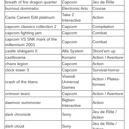
breath of fire dragon quarter
Capcom
Jeu de Rôle
burnout dominator
Electronic Arts
Course
Take 2
Canis Canem Edit platinum
Action
Interactive
capcom classics collection 2
Capcom
Compilation
capcom fighting jam
Capcom
Combat
capcom VS SNK mark of the
Capcom
Combat
millennium 2001
castle shikigami II
Alfa System
Shoot'em up
castlevania
Konami
Action / Aventure
chaos legion
Capcom
Action
clock tower 3
Capcom
Survival-horror
Vivendi
Action / Plates-
crash of the titans
Universal
formes
Games
crimson tears
Capcom
Action / Aventure
Bigben
daemon summoner
Action
Interactive
Jeu de Rôle /
dark chronicle
Sony
Action
Jeu de Rôle /
dark cloud
Sony