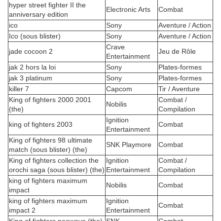
hyper street fighter II the
Electronic Arts
Combat
anniversary edition
ico
Sony
Aventure / Action
Ico (sous blister)
Sony
Aventure / Action
Crave
jade cocoon 2
Jeu de Rôle
Entertainment
jak 2 hors la loi
Sony
Plates-formes
jak 3 platinum
Sony
Plates-formes
killer 7
Capcom
Tir / Aventure
King of fighters 2000 2001
Combat /
Nobilis
(the)
Compilation
Ignition
king of fighters 2003
Combat
Entertainment
King of fighters 98 ultimate
SNK Playmore
Combat
match (sous blister) (the)
King of fighters collection the
Ignition
Combat /
orochi saga (sous blister) (the)
Entertainment
Compilation
king of fighters maximum
Nobilis
Combat
impact
king of fighters maximum
Ignition
Combat
impact 2
Entertainment