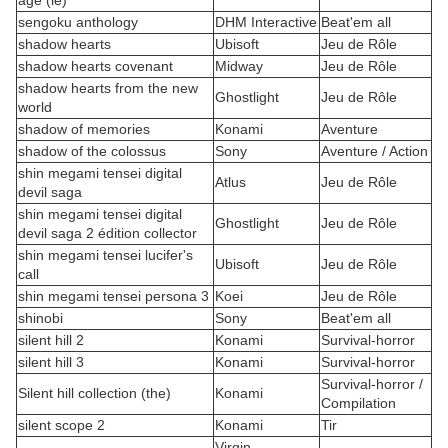
age (le)
sengoku anthology
DHM Interactive
Beat'em all
shadow hearts
Ubisoft
Jeu de Rôle
shadow hearts covenant
Midway
Jeu de Rôle
shadow hearts from the new
Ghostlight
Jeu de Rôle
world
shadow of memories
Konami
Aventure
shadow of the colossus
Sony
Aventure / Action
shin megami tensei digital
Atlus
Jeu de Rôle
devil saga
shin megami tensei digital
Ghostlight
Jeu de Rôle
devil saga 2 édition collector
shin megami tensei lucifer's
Ubisoft
Jeu de Rôle
call
shin megami tensei persona 3
Koei
Jeu de Rôle
shinobi
Sony
Beat'em all
silent hill 2
Konami
Survival-horror
silent hill 3
Konami
Survival-horror
Survival-horror /
Silent hill collection (the)
Konami
Compilation
silent scope 2
Konami
Tir
Virgin