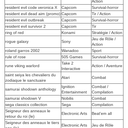
Action
resident evil code veronica X
Capcom
Survival-horror
resident evil dead aim (promo)
Capcom
Tir / Action
resident evil outbreak
Capcom
Survival-horror
resident evil survivor 2
Capcom
Tir
ring of red
Konami
Stratégie / Action
Jeu de Rôle /
rogue galaxy
Sony
Action
roland garros 2002
Wanadoo
Sport
rule of rose
505 Games
Survival-horror
Take 2
rune viking warlord
Action / Aventure
Interactive
saint seiya les chevaliers du
Atari
Combat
zodiaque le sanctuaire
Ignition
Combat /
samurai shodown anthology
Entertainment
Compilation
samurai shodown V
Nobilis
Combat
sega classics collection
Sega
Compilation
Seigneur des anneaux le
Electronic Arts
Beat'em all
retour du roi (le)
Seigneur des anneaux le tiers
Electronic Arts
Jeu de Rôle