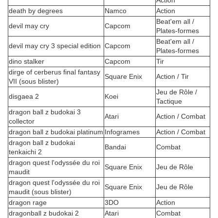
Action
death by degrees
Namco
Action
Beat'em all /
devil may cry
Capcom
Plates-formes
Beat'em all /
devil may cry 3 special edition
Capcom
Plates-formes
dino stalker
Capcom
Tir
dirge of cerberus final fantasy
Square Enix
Action / Tir
VII (sous blister)
Jeu de Rôle /
disgaea 2
Koei
Tactique
dragon ball z budokai 3
Atari
Action / Combat
collector
dragon ball z budokai platinum
Infogrames
Action / Combat
dragon ball z budokai
Bandai
Combat
tenkaichi 2
dragon quest l'odyssée du roi
Square Enix
Jeu de Rôle
maudit
dragon quest l'odyssée du roi
Square Enix
Jeu de Rôle
maudit (sous blister)
dragon rage
3DO
Action
dragonball z budokai 2
Atari
Combat