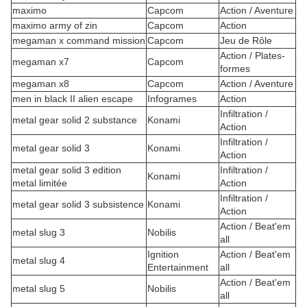
maximo
Capcom
Action / Aventure
maximo army of zin
Capcom
Action
megaman x command mission
Capcom
Jeu de Rôle
Action / Plates-
megaman x7
Capcom
formes
megaman x8
Capcom
Action / Aventure
men in black II alien escape
Infogrames
Action
Infiltration /
metal gear solid 2 substance
Konami
Action
Infiltration /
metal gear solid 3
Konami
Action
metal gear solid 3 edition
Infiltration /
Konami
metal limitée
Action
Infiltration /
metal gear solid 3 subsistence
Konami
Action
Action / Beat'em
metal slug 3
Nobilis
all
Ignition
Action / Beat'em
metal slug 4
Entertainment
all
Action / Beat'em
metal slug 5
Nobilis
all