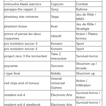
onimusha blade warriors
Capcom
Combat
parappa the rapper 2
Sony
Rythme
Jeu de Rôle /
phantasy star universe
Sega
MMO
Jeu de Rôle /
phantom brave
Koei
Stratégie
prince of persia les deux
Action / Plates-
Ubisoft
royaumes
formes
pro evolution soccer 3
Konami
Sport
pro evolution soccer 4
Konami
Sport
Take 2
project zero 3 the tormented
Survival-horror
Interactive
Shoot'em up /
psyvariar
Success
Arcade
r type final
Nobilis
Shoot'em up
Vivendi
Action /
red ninja end of honour
Universal
Infiltration
Games
Survival-horror /
resident evil 4
Electronic Arts
Action
Survival-horror /
resident evil 4 steelbook
Electronic Arts