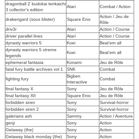
dragonball Z budokai tenkaichi
Atari
Combat / Action
3 collector's edition
Action / Jeu de
drakengard (sous blister)
Square Enix
Rôle
driv3r
Atari
Action / Course
driver parallel lines
Atari
Action / Course
dynasty warriors 5
Koei
Beat'em all
dynasty warriors 5 xtreme
Koei
Beat'em all
legends
ephemeral fantasia
Konami
Jeu de Rôle
fatal fury battle archives vol 1
SNK
Combat
Bigben
fighting fury
Combat
Interactive
final fantasy X
Sony
Jeu de Rôle
final fantasy XII
Square Enix
Jeu de Rôle
forbidden siren
Sony
Survival-horror
forbidden siren 2
Sony
Survival-horror
galerians ash
Sammy
Action / Aventure
genji
Sony
Action
Getaway (the)
Sony
Action
Getaway black monday (the)
Sony
Action