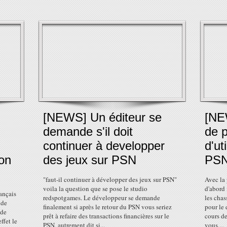
[NEWS] Un éditeur se
[NEW
demande s'il doit
de 
continuer à developper
d'ut
on
des jeux sur PSN
PS
"faut-il continuer à développer des jeux sur PSN"
Avec la 
voila la question que se pose le studio
d'abord 
ançais
redspotgames. Le développeur se demande
les chas
 de
finalement si après le retour du PSN vous seriez
pour le 
 de
prêt à refaire des transactions financières sur le
cours d
ffet le
PSN, autrement dit si...
vous,...