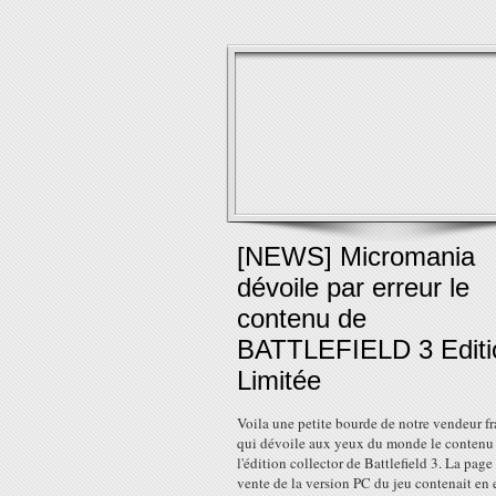
[NEWS] Micromania
dévoile par erreur le
contenu de
BATTLEFIELD 3 Editi
Limitée
Voila une petite bourde de notre vendeur fr
qui dévoile aux yeux du monde le contenu
l'édition collector de Battlefield 3. La page
vente de la version PC du jeu contenait en e