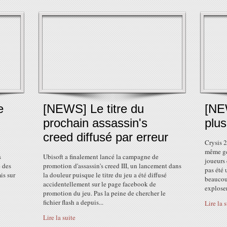
e
[NEWS] Le titre du
[NE
prochain assassin's
plus
creed diffusé par erreur
Crysis 2
même gén
s
Ubisoft a finalement lancé la campagne de
joueurs 
 des
promotion d'assassin's creed III, un lancement dans
pas été 
is sur
la douleur puisque le titre du jeu a été diffusé
beaucoup
accidentellement sur le page facebook de
exploser
promotion du jeu. Pas la peine de chercher le
fichier flash a depuis...
Lire la 
Lire la suite