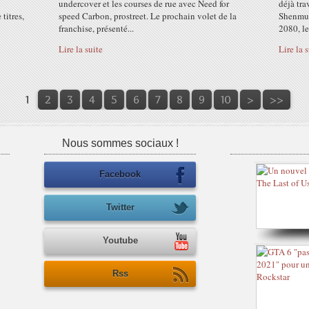
undercover et les courses de rue avec Need for
déjà tra
titres,
speed Carbon, prostreet. Le prochain volet de la
Shenmue 
franchise, présenté...
2080, le
Lire la suite
Lire la 
1
2
3
4
5
6
7
8
9
10
>
>>
Nous sommes sociaux !
Facebook
Twitter
Youtube
Rss