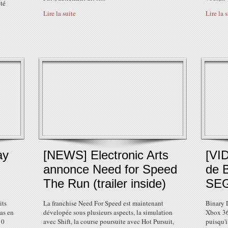
été
Lire la suite
Lire la 
ay
[NEWS] Electronic Arts
[VI
annonce Need for Speed
de 
The Run (trailer inside)
SE
its
La franchise Need For Speed est maintenant
Binary D
as en
dévelopée sous plusieurs aspects, la simulation
Xbox 36
10
avec Shift, la course poursuite avec Hot Pursuit,
puisqu'i