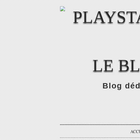
LE B
Blog déd
ACC