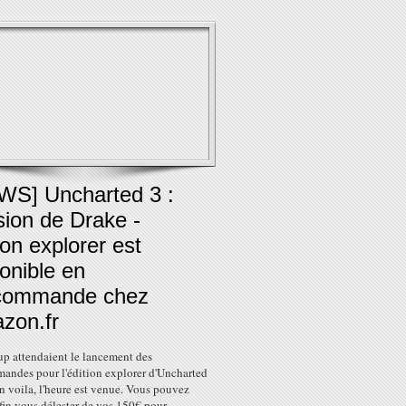
WS] Uncharted 3 :
lusion de Drake -
ion explorer est
onible en
commande chez
zon.fr
p attendaient le lancement des
andes pour l'édition explorer d'Uncharted
en voila, l'heure est venue. Vous pouvez
fin vous délester de vos 150€ pour