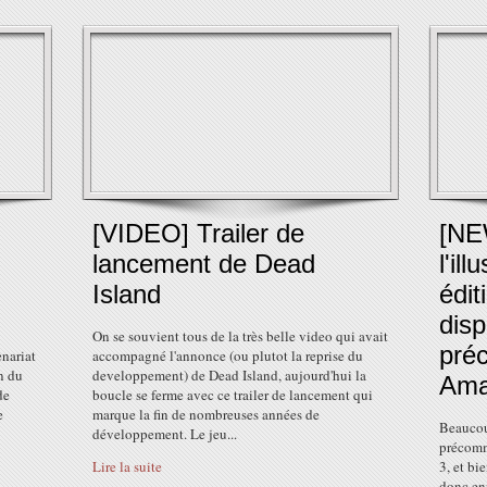
[VIDEO] Trailer de
[NE
lancement de Dead
l'il
Island
édit
disp
On se souvient tous de la très belle video qui avait
pré
nariat
accompagné l'annonce (ou plutot la reprise du
n du
developpement) de Dead Island, aujourd'hui la
Ama
de
boucle se ferme avec ce trailer de lancement qui
e
marque la fin de nombreuses années de
Beaucou
développement. Le jeu...
précomm
Lire la suite
3, et bi
donc en