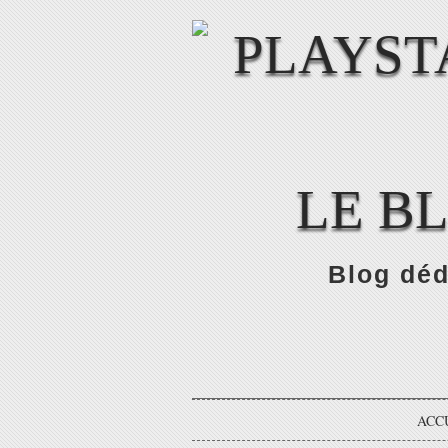
LE B
Blog déd
ACC