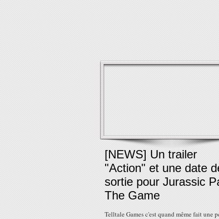
[NEWS] Un trailer
"Action" et une date d
sortie pour Jurassic P
The Game
Telltale Games c'est quand même fait une p