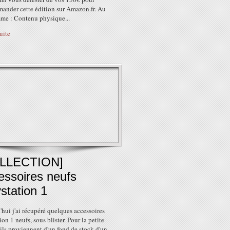
ander cette édition sur Amazon.fr. Au
me : Contenu physique...
suite
LLECTION]
essoires neufs
station 1
hui j'ai récupéré quelques accessoires
ion 1 neufs, sous blister. Pour la petite
 ils proviennent d'un fond de stock d'un