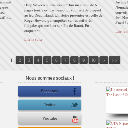
e moment
Arcade K
Deep Silver a publié aujourd'hui un comic de 6
le que
Normalem
pages (oui, c'est pas beaucoup) qui sert de prequel
sez
convoiti
au jeu Dead Island. L'histoire présentée est celle de
aille...
fort. No
Roger Howard qui enquêtes sur les activités
d'oeil à 
illégales qui ont lieu sur l'île de Banoi. En
enquêtant...
Lire la 
Lire la suite
1
2
3
4
5
6
7
8
9
10
>
>>
Nous sommes sociaux !
Facebook
Twitter
Youtube