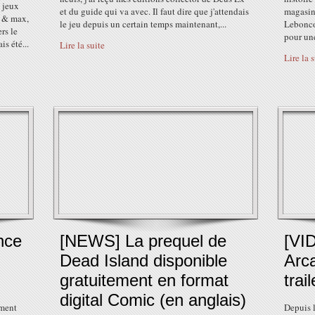
 jeux
et du guide qui va avec. Il faut dire que j'attendais
magasin 
m & max,
le jeu depuis un certain temps maintenant,...
Leboncoi
rs le
pour une
is été...
Lire la suite
Lire la 
nce
[NEWS] La prequel de
[VI
Dead Island disponible
Arca
gratuitement en format
trai
digital Comic (en anglais)
iment
Depuis 