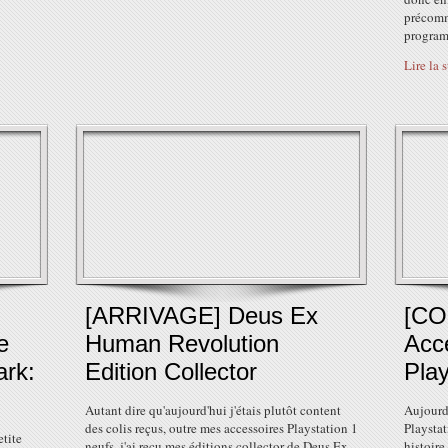
précomm
program
Lire la 
[ARRIVAGE] Deus Ex
[CO
e
Human Revolution
Acc
ark:
Edition Collector
Play
Autant dire qu'aujourd'hui j'étais plutôt content
Aujourd'
des colis reçus, outre mes accessoires Playstation 1
Playstat
etite
neufs, j'ai reçu mes éditions collector de Deus Ex
histoire