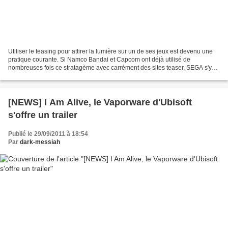
Utiliser le teasing pour attirer la lumière sur un de ses jeux est devenu une
pratique courante. Si Namco Bandai et Capcom ont déjà utilisé de
nombreuses fois ce stratagème avec carrément des sites teaser, SEGA s'y
met doucement. La firme a en effet posté...
[NEWS] I Am Alive, le Vaporware d'Ubisoft
s'offre un trailer
Publié le 29/09/2011 à 18:54
Par
dark-messiah