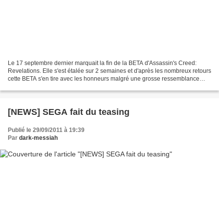
Le 17 septembre dernier marquait la fin de la BETA d'Assassin's Creed:
Revelations. Elle s'est étalée sur 2 semaines et d'après les nombreux retours
cette BETA s'en tire avec les honneurs malgré une grosse ressemblance
avec le mode multi d'Assassin’s...
[NEWS] SEGA fait du teasing
Publié le 29/09/2011 à 19:39
Par
dark-messiah