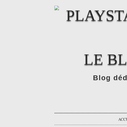
LE B
Blog déd
ACC