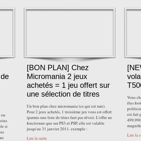
[BON PLAN] Chez
[NE
 de
Micromania 2 jeux
vol
achetés = 1 jeu offert sur
T50
une sélection de titres
Vous ch
êtes foo
Un bon plan chez micromania (ce qui est rare).
politici
Pour 2 jeux achetés, 1 troisième jeu vous est offert
est fai
C ou
(parmis une liste de titres faut pas rêver). L'offre ne
499,99€ 
moins
fonctionne que sur PS3 et PSP, elle est valable
magnifiq
le si
jusqu'au 31 janvier 2011. exemple :
ous
Lire la 
 ne
Lire la suite