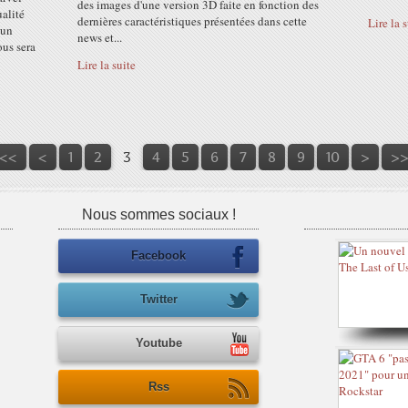
des images d'une version 3D faite en fonction des
alité
dernières caractéristiques présentées dans cette
Lire la 
 un
news et...
ous sera
Lire la suite
<<
<
1
2
3
4
5
6
7
8
9
10
>
>
Nous sommes sociaux !
Facebook
Twitter
Youtube
Rss