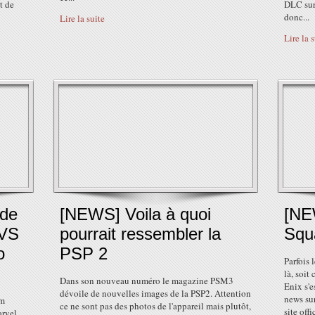
t de
DLC sur 
donc...
Lire la suite
Lire la 
nde
[NEWS] Voila à quoi
[NE
 VS
pourrait ressembler la
Squ
o
PSP 2
Parfois 
là, soit 
Dans son nouveau numéro le magazine PSM3
Enix s'e
dévoile de nouvelles images de la PSP2. Attention
news sur
om
ce ne sont pas des photos de l'appareil mais plutôt,
site offi
arvel