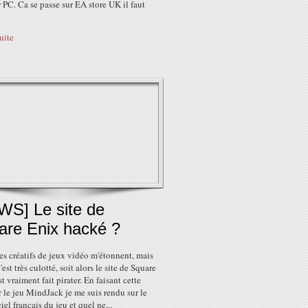
PC. Ca se passe sur EA store UK il faut
suite
WS] Le site de
are Enix hacké ?
les créatifs de jeux vidéo m'étonnent, mais
c'est très culotté, soit alors le site de Square
st vraiment fait pirater. En faisant cette
 le jeu MindJack je me suis rendu sur le
ciel français du jeu et quel ne...