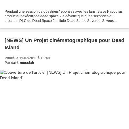
Pendant une session de questions/réponses avec les fans, Steve Papoutsis
producteur exécutif de dead space 2 a dévoilé quelques secondes du
prochain DLC de Dead Space 2 intitulé Dead Space Severed. Si vous
voulez plus d'informations sur ce DLC je vous...
[NEWS] Un Projet cinématographique pour Dead
Island
Publié le 19/02/2011 à 16:40
Par
dark-messiah