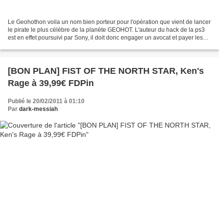
Le Geohothon voila un nom bien porteur pour l'opération que vient de lancer
le pirate le plus célèbre de la planète GEOHOT. L'auteur du hack de la ps3
est en effet poursuivi par Sony, il doit donc engager un avocat et payer les
frais de procédure ce qui...
[BON PLAN] FIST OF THE NORTH STAR, Ken's
Rage à 39,99€ FDPin
Publié le 20/02/2011 à 01:10
Par
dark-messiah