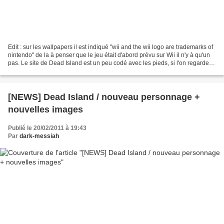
Edit : sur les wallpapers il est indiqué "wii and the wii logo are trademarks of
nintendo" de la à penser que le jeu était d'abord prévu sur Wii il n'y à qu'un
pas. Le site de Dead Island est un peu codé avec les pieds, si l'on regarde le
code source...
[NEWS] Dead Island / nouveau personnage +
nouvelles images
Publié le 20/02/2011 à 19:43
Par
dark-messiah