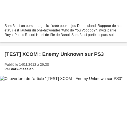
Sam B est un personnage fictif créé pour le jeu Dead Island. Rappeur de son
état, il est l'auteur du one-hit wonder "Who do You Voodoo?". Invité par le
Royal Palms Resort Hotel de l'île de Banoi, Sam B est porté disparu suite
aux évènement qui ont eu...
[TEST] XCOM : Enemy Unknown sur PS3
Publié le 14/11/2012 à 20:38
Par
dark-messiah