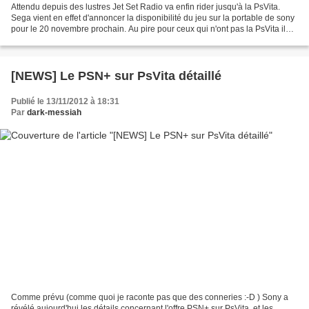
Attendu depuis des lustres Jet Set Radio va enfin rider jusqu'à la PsVita.
Sega vient en effet d'annoncer la disponibilité du jeu sur la portable de sony
pour le 20 novembre prochain. Au pire pour ceux qui n'ont pas la PsVita il
sera toujours possible...
[NEWS] Le PSN+ sur PsVita détaillé
Publié le 13/11/2012 à 18:31
Par
dark-messiah
Comme prévu (comme quoi je raconte pas que des conneries :-D ) Sony a
révélé aujourd'hui les détails concernant l'offre PSN+ sur PsVita, et les