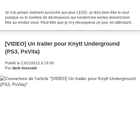
Je n'ai jamais vraiment accroché aux jeux LEGO...je dois bien être le seul
puisque vu le nombre de déclinaisons qui existent les ventes doivent bien
être au rendez vous. Peut-être que je m'y réessayerai un jour, en attendant
les bandes annonces font toujours...
[VIDEO] Un trailer pour Knytt Underground
(PS3, PsVita)
Publié le 13/11/2012 à 19:00
Par
dark-messiah