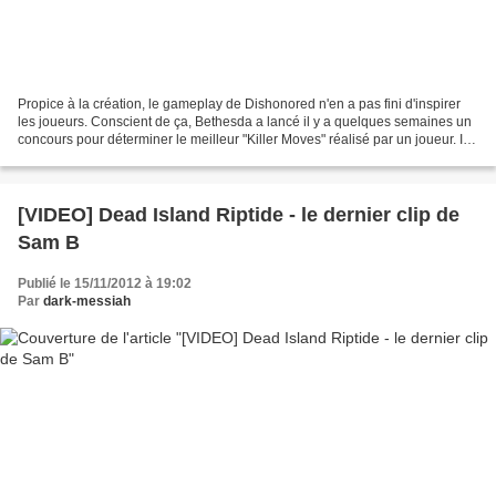
Propice à la création, le gameplay de Dishonored n'en a pas fini d'inspirer
les joueurs. Conscient de ça, Bethesda a lancé il y a quelques semaines un
concours pour déterminer le meilleur "Killer Moves" réalisé par un joueur. Il
en résulte cette video...
[VIDEO] Dead Island Riptide - le dernier clip de
Sam B
Publié le 15/11/2012 à 19:02
Par
dark-messiah