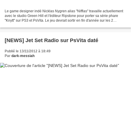
Le game designer indé Nicklas Nygren alias "Nifflas" travaille actuellement
avec le studio Green Hill et l'éditeur Ripstone pour porter sa série phare
"Knytt" sur PS3 et PsVita. Le jeu devrait sortir en fin d'année sur les 2
consoles et sera même disponible...
[NEWS] Jet Set Radio sur PsVita daté
Publié le 13/11/2012 à 18:49
Par
dark-messiah