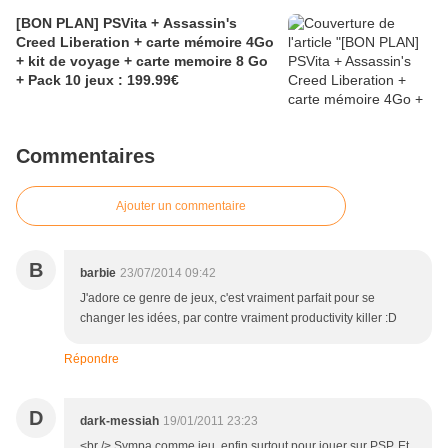
[BON PLAN] PSVita + Assassin's
Creed Liberation + carte mémoire 4Go
+ kit de voyage + carte memoire 8 Go
+ Pack 10 jeux : 199.99€
Commentaires
Ajouter un commentaire
B
barbie
23/07/2014 09:42
J'adore ce genre de jeux, c'est vraiment parfait pour se
changer les idées, par contre vraiment productivity killer :D
Répondre
D
dark-messiah
19/01/2011 23:23
<br /> Sympa comme jeu, enfin surtout pour jouer sur PSP. Et