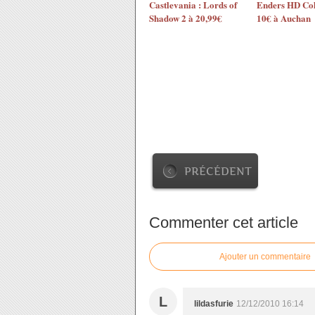
Castlevania : Lords of
Enders HD Col
Shadow 2 à 20,99€
10€ à Auchan
PRÉCÉDENT
Commenter cet article
Ajouter un commentaire
L
lildasfurie
12/12/2010 16:14