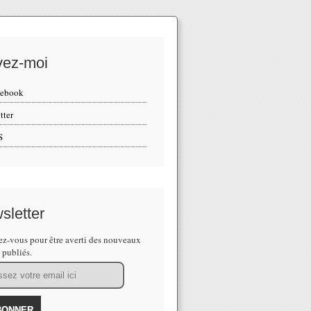
vez-moi
cebook
tter
S
sletter
z-vous pour être averti des nouveaux
s publiés.