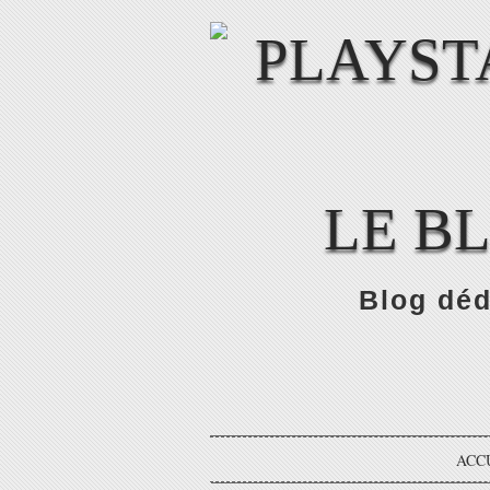
LE B
Blog déd
ACC