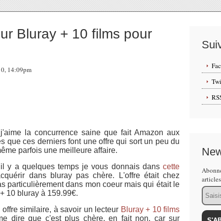
r Bluray + 10 films pour
Sui
Fa
010, 14:09pm
Twi
RS
j'aime la concurrence saine que fait Amazon aux
ès que ces derniers font une offre qui sort un peu du
New
ême parfois une meilleure affaire.
, il y a quelques temps je vous donnais dans
cette
Abonne
cquérir dans bluray pas chère. L'offre était chez
article
as particulièrement dans mon coeur mais qui était le
Email
 + 10 bluray à 159.99€.
ffre similaire, à savoir un lecteur
Bluray + 10 films
 dire que c'est plus chère, en fait non, car sur