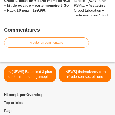
Creed Liberation + carte mémoire 4Go
+ kit de voyage + carte memoire 8 Go
+ Pack 10 jeux : 199.99€
Commentaires
Ajouter un commentaire
< [NEWS] Battlefield 3 plus
[NEWS] findmakarov.com
de 2 minutes de gameplay
révèle son secret, une
en vidéo
vidéo inspirée de Call Of
Duty >
Hébergé par Overblog
Top articles
Pages