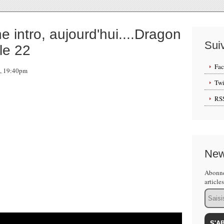
e intro, aujourd'hui....Dragon
Sui
tle 22
Fa
3, 19:40pm
Twi
RS
New
Abonne
article
Email