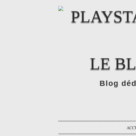
LE B
Blog déd
ACC