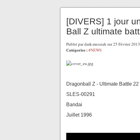
[DIVERS] 1 jour un
Ball Z ultimate bat
Publié par dark-messiah sur 25 Février 201
Catégories :
#NEWS
Dragonball Z - Ultimate Battle 22
SLES-00291
Bandai
Juillet 1996