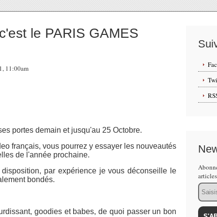
c'est le PARIS GAMES
Sui
Fa
11, 11:00am
Twi
RS
es portes demain et jusqu'au 25 Octobre.
ideo français, vous pourrez y essayer les nouveautés
New
elles de l'année prochaine.
Abonne
isposition, par expérience je vous déconseille le
article
alement bondés.
Email
rdissant, goodies et babes, de quoi passer un bon