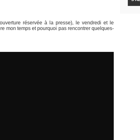
(ouverture réservée à la presse), le vendredi et le
dre mon temps et pourquoi pas rencontrer quelques-