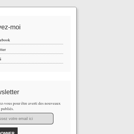
vez-moi
cebook
tter
S
sletter
z-vous pour être averti des nouveaux
s publiés.