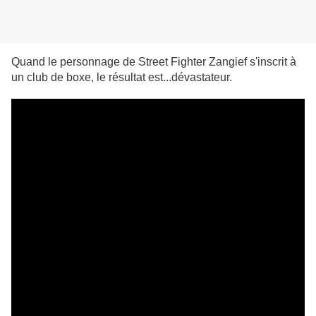
Quand le personnage de Street Fighter Zangief s'inscrit à
un club de boxe, le résultat est...dévastateur.