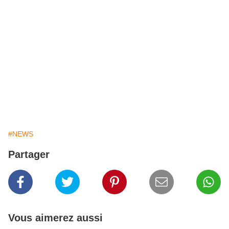
rencontrer. Ils nous disent qu'ils ne feront jamais un jeu de
ce genre et maintenant ils se ramènent avec ce putain de
titre !. Si un fan de l'UFC achète le jeu d'EA, c'est un putain
de barge ! [...]
C'est de la merde en boîte ! C'était un grand éditeur,
regardez ce qu'ils sont devenus. Ils viennent de publier
leurs résultat et ça craint. Ils avaient l'habitude de contrôler
le monde du jeu et ont été un putain de géant, nous
verrons où ils seront dans 2 ans"
#NEWS
Partager
Vous aimerez aussi