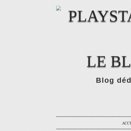
LE B
Blog déd
ACC