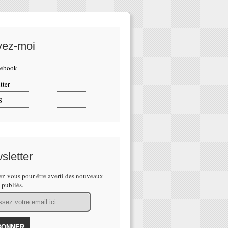
vez-moi
cebook
tter
S
sletter
z-vous pour être averti des nouveaux
s publiés.