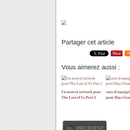
l'arrivée de Dora Sauve les Sirène
Partager cet article
R
Vous aimerez aussi :
Un nouvel artwork pour
cure d'amaigr
The Last of Us Part 2
pour Days Go
PRÉCÉDENT