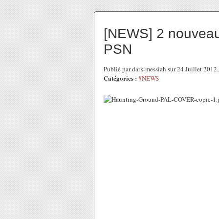
[NEWS] 2 nouveaux
PSN
Publié par dark-messiah sur 24 Juillet 201
Catégories :
#NEWS
Comme vous l'avez certainement
le PSN des jeux PS2 dématérial
prochains titres à sortir l'ESRB 
source d'information.
Via une mise à jour récente de l
Ps2 qui ne tarderont pas d'arrive
Et il y a une bonne et une moins 
Ground un survival assez méc
amateurs du genre apprécieront.