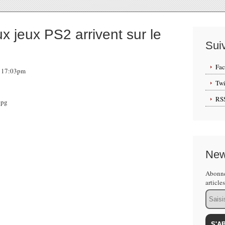
 jeux PS2 arrivent sur le
Sui
Fa
2, 17:03pm
Twi
RS
 constaté, depuis quelques mois Sony propose sur
isés. S'il n'existe pas réellement de liste des
New
le système de ratification Américain reste une bonne
Abonne
eur listing on connaît maintenant 2 nouveaux titres
article
r sur PS3.
Email
bonne nouvelle, la bonne c'est l'arrivée de Haunting
onnu et pourtant très bon de chez Capcom, les
 La moins bonne et dans un tout autre genre c'est