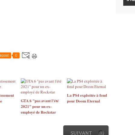
s...oui je suis sérieux.
epost
0
issement
La PS4 exploitée à fond
GTA 6 "pas avant l'été
ne
pour Doom Eternal
2021" pour un ex-
employé de Rockstar
SUIVANT