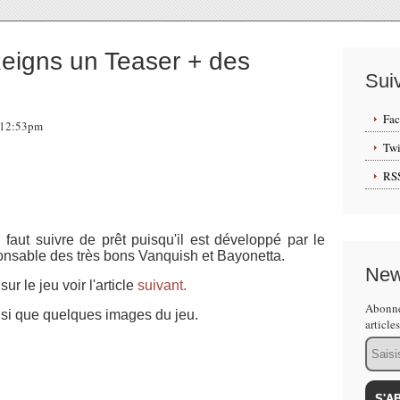
eigns un Teaser + des
Sui
Fa
, 12:53pm
Twi
RS
 faut suivre de prêt puisqu'il est développé par le
nsable des très bons Vanquish et Bayonetta.
New
ur le jeu voir l'article
suivant.
Abonne
nsi que quelques images du jeu.
article
Email