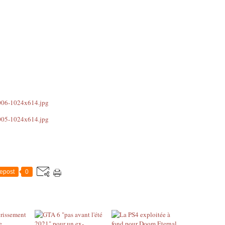
epost
0