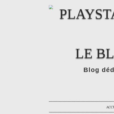
LE B
Blog déd
ACC