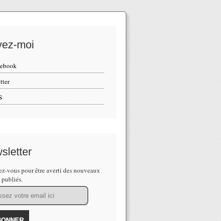
vez-moi
cebook
tter
S
sletter
z-vous pour être averti des nouveaux
s publiés.