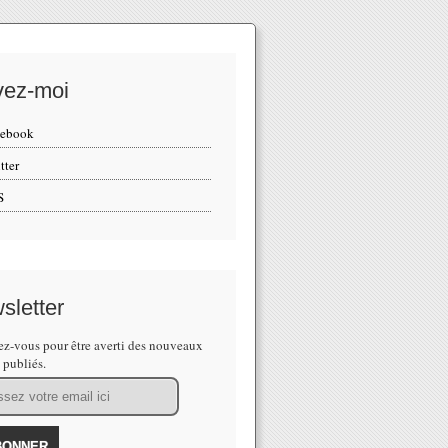
vez-moi
cebook
tter
S
sletter
z-vous pour être averti des nouveaux
s publiés.