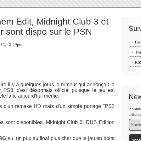
m Edit, Midnight Club 3 et
Sui
 sont dispo sur le PSN
Fa
2012, 18:29pm
Twi
RS
ire il y a quelques jours la rumeur qui annonçait la
PS3. c'est désormais officiel puisque le jeu est
New
été faite aujourd'hui même.
as d'un remake HD mais d'un simple portage "PS2
Abonne
article
Email
s sont disponibles, Midnight Club 3: DUB Edition
€/jeu, un prix au final plus cher que le jeu en boite