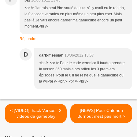
pat
10/06/2012 13:43
<br /> J'aurais peut être sauté dessus s'il y avait eu le rebirth,
le 0 et code veronica en plus même un peu plus cher. Mais
pas là, je vais encore garder ma gamecube encore un petit
moment.<br />
Répondre
D
dark-messiah
10/06/2012 13:57
<br /> <br /> Pour le code veronica il faudra prendre
la verson 360 mais alors adieu les 3 premiers
épisodes. Pour le 0 il ne reste que le gamecube ou
la wii<br /> <br /> <br /> <br />
< [VIDEO] .hack Versus : 2
[NEWS] Pour Criterion
videos de gameplay
Burnout n'est pas mort >