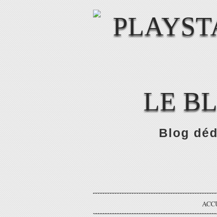
LE B
Blog déd
ACC