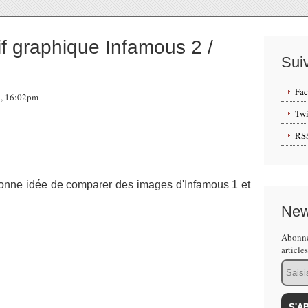
 graphique Infamous 2 /
Sui
Fa
1, 16:02pm
Twi
RS
onne idée de comparer des images d'Infamous 1 et
New
Abonne
article
Email