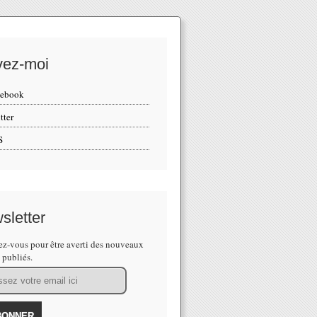
vez-moi
cebook
tter
S
sletter
z-vous pour être averti des nouveaux
s publiés.