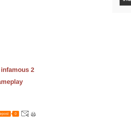
 infamous 2
ameplay
epost
0