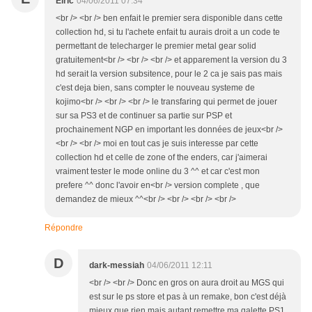
Elric
04/06/2011 07:34
<br /> <br /> ben enfait le premier sera disponible dans cette
collection hd, si tu l'achete enfait tu aurais droit a un code te
permettant de telecharger le premier metal gear solid
gratuitement<br /> <br /> <br /> et apparement la version du 3
hd serait la version subsitence, pour le 2 ca je sais pas mais
c'est deja bien, sans compter le nouveau systeme de
kojimo<br /> <br /> <br /> le transfaring qui permet de jouer
sur sa PS3 et de continuer sa partie sur PSP et
prochainement NGP en important les données de jeux<br />
<br /> <br /> moi en tout cas je suis interesse par cette
collection hd et celle de zone of the enders, car j'aimerai
vraiment tester le mode online du 3 ^^ et car c'est mon
prefere ^^ donc l'avoir en<br /> version complete , que
demandez de mieux ^^<br /> <br /> <br /> <br />
Répondre
D
dark-messiah
04/06/2011 12:11
<br /> <br /> Donc en gros on aura droit au MGS qui
est sur le ps store et pas à un remake, bon c'est déjà
mieux que rien mais autant remettre ma galette PS1