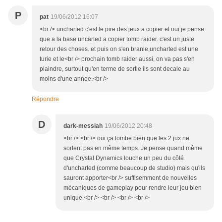
P
pat
19/06/2012 16:07
<br /> uncharted c'est le pire des jeux a copier et oui je pense
que a la base uncarted a copier tomb raider. c'est un juste
retour des choses. et puis on s'en branle,uncharted est une
turie et le<br /> prochain tomb raider aussi, on va pas s'en
plaindre, surtout qu'en terme de sortie ils sont decale au
moins d'une annee.<br />
Répondre
D
dark-messiah
19/06/2012 20:48
<br /> <br /> oui ça tombe bien que les 2 jux ne
sortent pas en même temps. Je pense quand même
que Crystal Dynamics louche un peu du côté
d'uncharted (comme beaucoup de studio) mais qu'ils
sauront apporter<br /> suffisemment de nouvelles
mécaniques de gameplay pour rendre leur jeu bien
unique.<br /> <br /> <br /> <br />