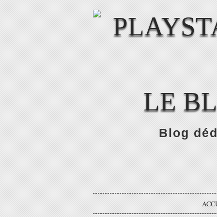
LE B
Blog déd
ACC