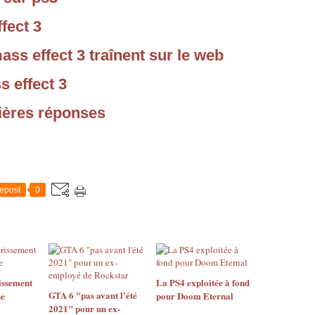
fect 3
ss effect 3 traînent sur le web
 effect 3
ières réponses
epost
0
issement
La PS4 exploitée à fond
GTA 6 "pas avant l'été
ne
pour Doom Eternal
2021" pour un ex-