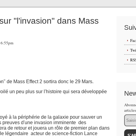
ur "l'invasion" dans Mass
Sui
Fa
 16:55pm
Twi
RS
 de Mass Effect 2 sortira donc le 29 Mars.
lé un peu plus sur l'histoire qui sera développée
New
Abonne
article
Email
voyé
à la
périphérie de la galaxie
pour
sauver un
s preuves
d'une invasion
imminente
des
era de
retour
et jouera un
rôle
de premier plan
dans
 le légendaire
acteur de
science-fiction
Lance