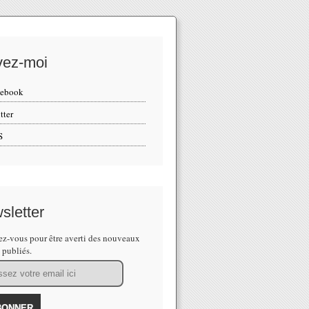
vez-moi
cebook
tter
S
sletter
z-vous pour être averti des nouveaux
s publiés.