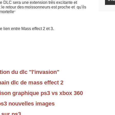
]Le DLC sera une extension très excitante et
 le retour des
moissonneurs
est proche
et qu'ils
mortelle
"
lien entre Mass effect 2 et 3.
ion du dlc "l'invasion"
hain dlc de mass effect 2
ison graphique ps3 vs xbox 360
ps3 nouvelles images
 sur ps3