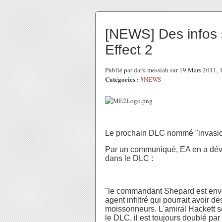
[NEWS] Des infos s
Effect 2
Publié par dark-messiah sur 19 Mars 2011,
Catégories :
#NEWS
Le prochain DLC nommé "invasion"
Par un communiqué, EA en a dévoi
dans le DLC :
"
le commandant
Shepard
est en
agent infiltré
qui pourrait
avoir
de
moissonneurs
.
L'
amiral
Hackett
s
le DLC
,
il est toujours doublé
par