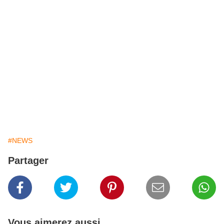
un NPC alors que le but des autres sera de l'éliminer. Si à
la fin de la session le NPC est toujours vivant les humains
gagnent.
Ces 3 modes seront jouables à 6 et utiliseront les map du
mode Mercenaries.
Pour le moment aucune date de sortie n'est annoncée
pour ces modes
#NEWS
Partager
Vous aimerez aussi