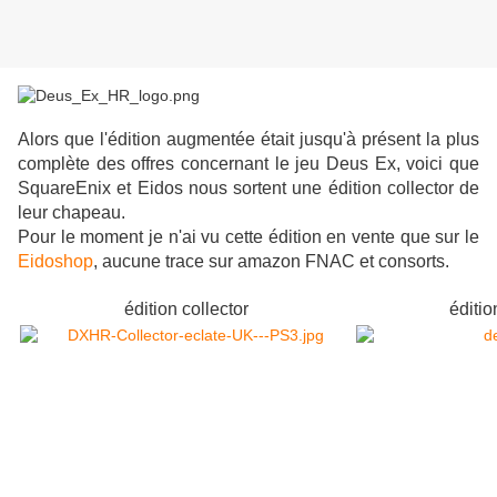
Alors que l'édition augmentée était jusqu'à présent la plus
complète des offres concernant le jeu Deus Ex, voici que
SquareEnix et Eidos nous sortent une édition collector de
leur chapeau.
Pour le moment je n'ai vu cette édition en vente que sur le
Eidoshop
, aucune trace sur amazon FNAC et consorts.
édition collector
éditi
1 boitier Collector Exclusif Métallisé
1 figurine de collection d'Adam Jensen
(hauteur env. 23cm)
1 mission totalement inédite, intitulée «
1 mission totaleme