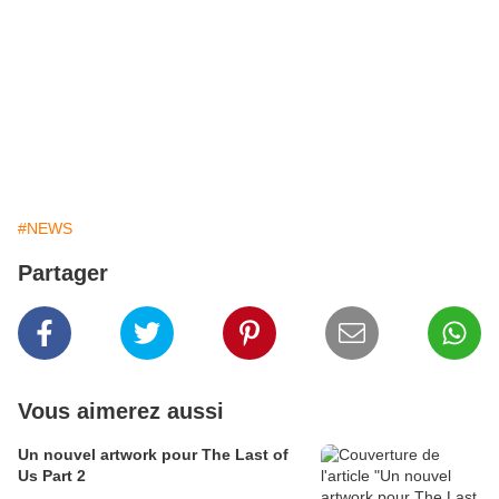
formez
votre équipe
de de
dix
compagnons
pour les
diriger
contre
ceux qui vous attaquent
"
A suivre...
#NEWS
Partager
Vous aimerez aussi
Un nouvel artwork pour The Last of
Us Part 2