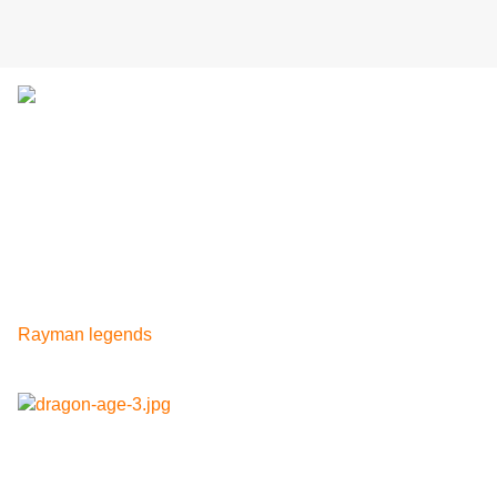
Après un Dragon Age 2 plutôt mal accueilli, on voit quand
même mal Bioware et EA faire une croix sur cette licence à
fort potentiel.
Du coup il n'est pas étonnant d'entendre parler d'un
Dragon Age 3 même si pour le moment rien n'est annoncé
officiellement.
C'est par le biais d'une enquête menée, a priori, par
Bioware que l'on a plus d'info sur le jeu (ça me rappel
Rayman legends
qui avait fuité de la même façon).
On dispose déjà du design des personnage potentiels :
On dispose également du liste de titres possibles :
Dragon Age 3 : the breach