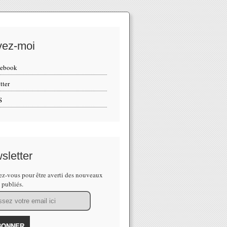
vez-moi
cebook
tter
S
sletter
z-vous pour être averti des nouveaux
s publiés.