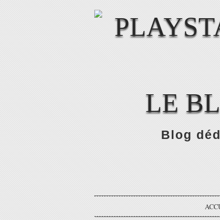
LE B
Blog déd
ACC