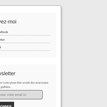
vez-moi
cebook
tter
S
sletter
z-vous pour être averti des nouveaux
s publiés.