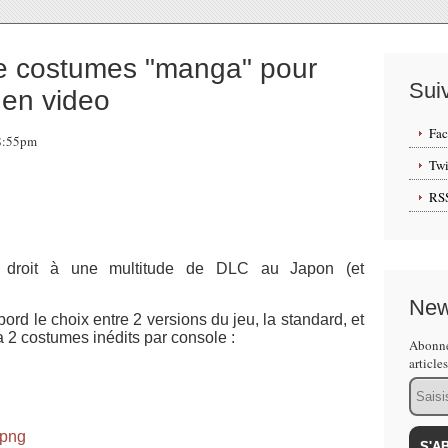
 costumes "manga" pour
Sui
 en video
Fa
18:55pm
Twi
RS
 droit à une multitude de DLC au Japon (et
New
ord le choix entre 2 versions du jeu, la standard, et
 2 costumes inédits par console :
Abonne
article
Email