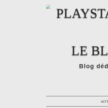
LE B
Blog déd
ACC