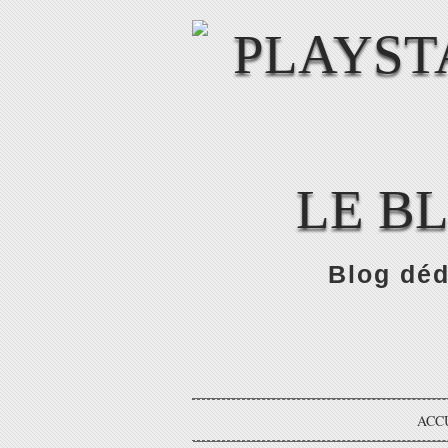
LE B
Blog déd
ACC