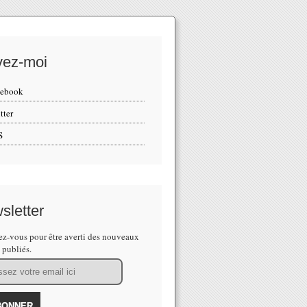
vez-moi
cebook
tter
S
sletter
z-vous pour être averti des nouveaux
s publiés.