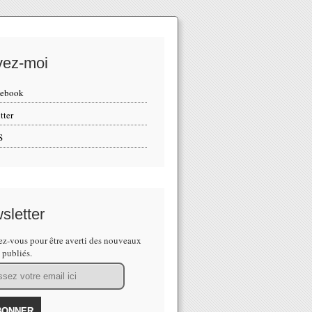
vez-moi
cebook
tter
S
sletter
z-vous pour être averti des nouveaux
s publiés.