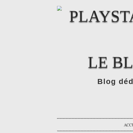
LE B
Blog déd
ACC