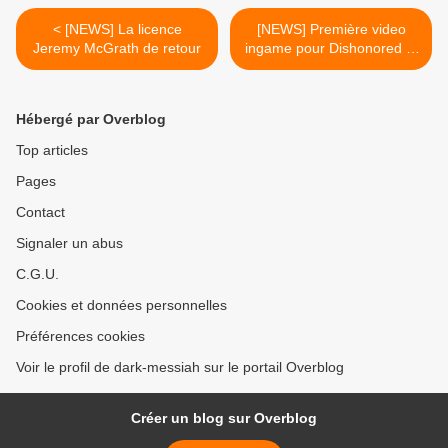
< [NEWS] La licence
[NEWS] Première video
Jeremy McGrath de retour
ingame pour Dishonored le
prochain jeu de Bethesda
Softworks et d'Arkane
Studios >
Hébergé par Overblog
Top articles
Pages
Contact
Signaler un abus
C.G.U.
Cookies et données personnelles
Préférences cookies
Voir le profil de dark-messiah sur le portail Overblog
Créer un blog sur Overblog