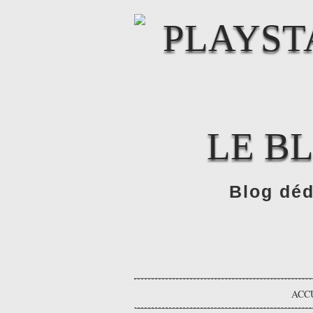
LE B
Blog déd
ACC