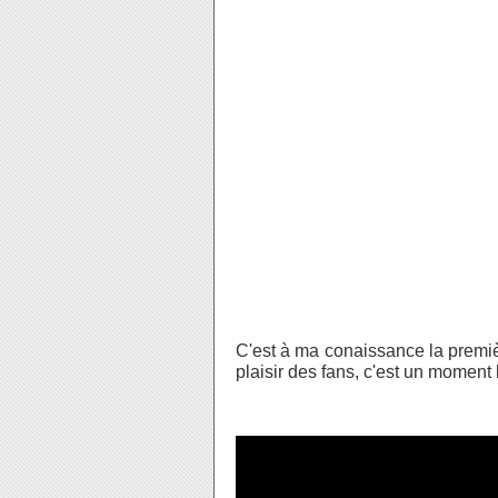
Voila ce qu'on nous promet :
"La Version Longue donne un nouv
scènes inédites et de nouveaux
amène la conclusion que vous av
l'avenir leur réserve, suivant l
au fil de la série. Et il donne
échecs suivant comment vous ave
Si vous avez déjà terminé le je
mission du jeu pour bénéficier de
Si vous maitrisez l'anglais voila u
C'est à ma conaissance la premièr
plaisir des fans, c'est un moment 