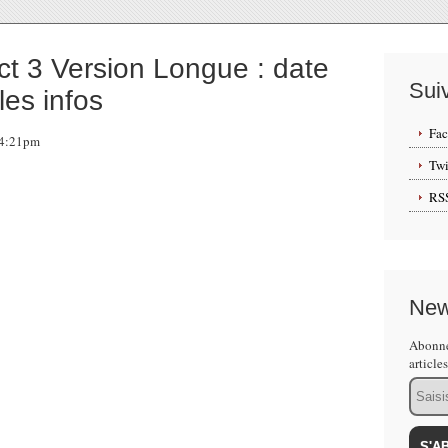
t 3 Version Longue : date
Sui
les infos
Fa
 14:21pm
Twi
RS
ment, Bioware a cédé aux demandes des fans et
ngée dite "Extended Cut" de la fin de Mass Effect 3.
New
s sur ce DLC puisqu'on trouve sur le site du jeu une
Abonne
t fixée au 4 juillet (contre le 26 juin en Amérique du
article
era bien évidemment gratuite (la date de sortie
Email
ommuniquée).
uisque ce DLC pèsera tout de même 1.9Go.