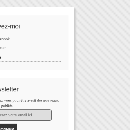
vez-moi
cebook
tter
S
sletter
z-vous pour être averti des nouveaux
s publiés.