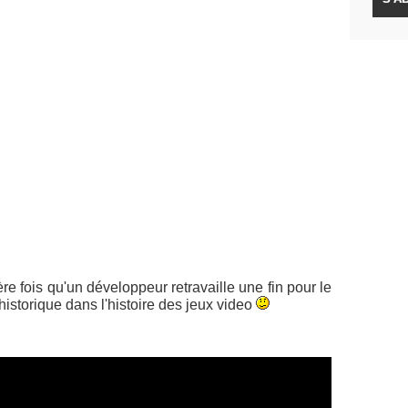
el éclairage aux fins de Mass Effect 3 grâce à des
 épilogues. Il fournit davantage de réponses et
ez tant attendue. Il donne un avant-goût de ce que
es conséquences des décisions que vous avez prises
 plus de clés pour comprendre vos réussites et vos
z mené la fin de jeu."
u il vous suffira d'attaquer à nouveau la dernière
 cette version rallongée.
n podcast très intéressant :
e fois qu'un développeur retravaille une fin pour le
historique dans l'histoire des jeux video