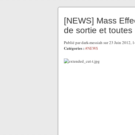
[NEWS] Mass Effec
de sortie et toutes 
Publié par dark-messiah sur 23 Juin 2012,
Catégories :
#NEWS
Comme vous le savez certaine
offrira cet été une version rallo
On en sait aujourd'hui un peu plu
page qui lui est réservée.
La date de sortie pour l'Europe es
Nord), cette version longue s
européenne sur 360 n'est pas c
On peut s'attendre à du lourd p