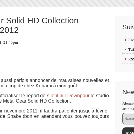
 Solid HD Collection
Sui
 2012
Fa
11, 21:45pm
Twi
RS
st aussi parfois annoncer de mauvaises nouvelles et
 peu trop de chez Konami à mon goût.
New
ficialiser le report de
silent hill Downpour
le studio
de Metal Gear Solid HD Collection.
Abonne
article
ur novembre 2011, il faudra patienter jusqu'à février
Email
 de Snake (bon en attendant vous pouvez toujours