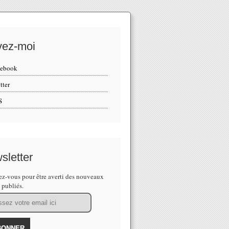
vez-moi
cebook
tter
S
sletter
z-vous pour être averti des nouveaux
s publiés.