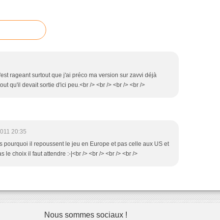
 c'est rageant surtout que j'ai préco ma version sur zavvi déjà
tout qu'il devait sortie d'ici peu.<br /> <br /> <br /> <br />
2011 20:35
as pourquoi il repoussent le jeu en Europe et pas celle aux US et
le choix il faut attendre :-|<br /> <br /> <br /> <br />
Nous sommes sociaux !