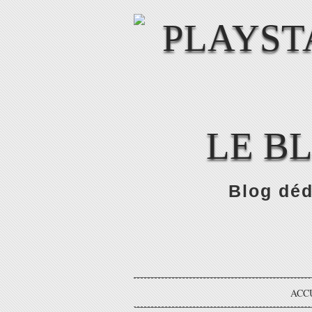
LE B
Blog déd
ACC