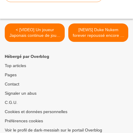
< [VIDEO] Un joueur
[NEWS] Duke Nukem
Japonais continue de jouer
forever repoussé encore et
à call of duty malgré le
toujours >
tremblement de terre
Hébergé par Overblog
Top articles
Pages
Contact
Signaler un abus
C.G.U.
Cookies et données personnelles
Préférences cookies
Voir le profil de dark-messiah sur le portail Overblog