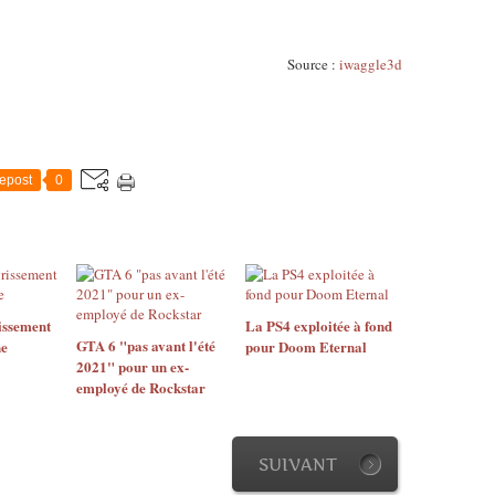
Source :
iwaggle3d
epost
0
issement
La PS4 exploitée à fond
GTA 6 "pas avant l'été
ne
pour Doom Eternal
2021" pour un ex-
employé de Rockstar
SUIVANT