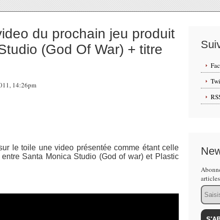
ideo du prochain jeu produit
Sui
tudio (God Of War) + titre
Fa
Twi
2011, 14:26pm
RS
sur le toile une video présentée comme étant celle
New
n entre Santa Monica Studio (God of war) et Plastic
Abonne
article
Email