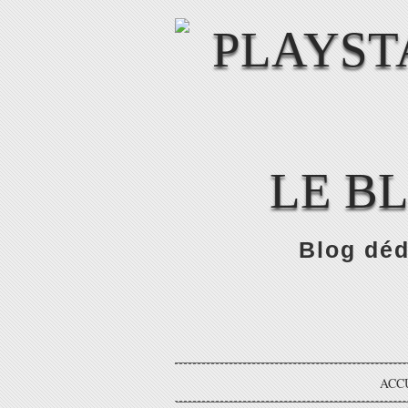
LE B
Blog déd
ACC