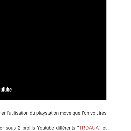
r l'utilisation du playstation move que l'on voit très
r sous 2 profils Youtube différents "
TRDAUA
" et