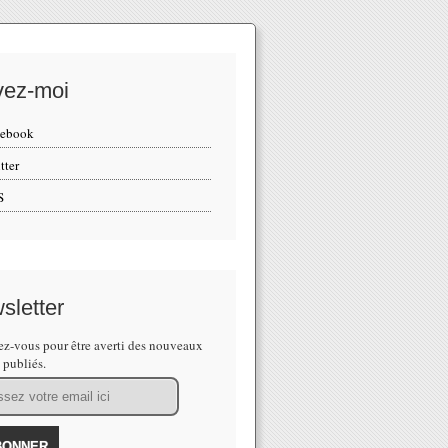
vez-moi
cebook
tter
S
sletter
z-vous pour être averti des nouveaux
s publiés.