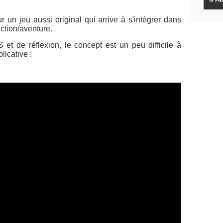
 un jeu aussi original qui arrive à s'intégrer dans
action/aventure.
et de réflexion, le concept est un peu difficile à
licative :