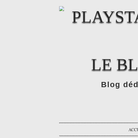
LE B
Blog déd
ACC