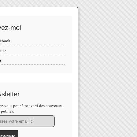
vez-moi
cebook
tter
S
sletter
z-vous pour être averti des nouveaux
s publiés.