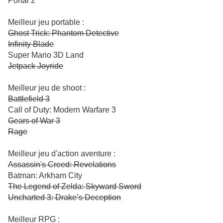
Portal 2
Meilleur jeu portable :
Ghost Trick: Phantom Detective
Infinity Blade
Super Mario 3D Land
Jetpack Joyride
Meilleur jeu de shoot :
Battlefield 3
Call of Duty: Modern Warfare 3
Gears of War 3
Rage
Meilleur jeu d'action aventure :
Assassin's Creed: Revelations
Batman: Arkham City
The Legend of Zelda: Skyward Sword
Uncharted 3: Drake’s Deception
Meilleur RPG :