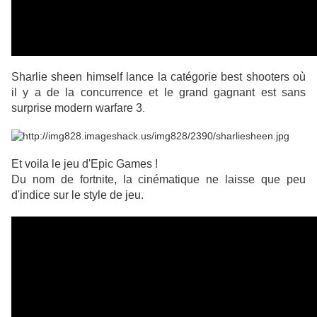
Sharlie sheen himself lance la catégorie best shooters
où
il y a de la concurrence
et le grand gagnant est sans
surprise modern warfare 3
.
Et voila le jeu d'Epic Games !
Du nom de fortnite, la cinématique ne laisse que peu
d'indice sur le style de jeu.