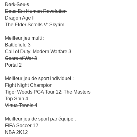
Dark Souls
Deus Ex: Human Revolution
Dragon Age II
The Elder Scrolls V: Skyrim
Meilleur jeu multi :
Battlefield 3
Call of Duty: Modern Warfare 3
Gears of War 3
Portal 2
Meilleur jeu de sport individuel :
Fight Night Champion
Tiger Woods PGA Tour 12: The Masters
Top Spin 4
Virtua Tennis 4
Meilleur jeu de sport par équipe :
FIFA Soccer 12
NBA 2K12