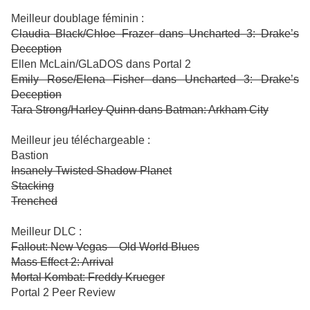
Meilleur doublage féminin :
Claudia Black/Chloe Frazer dans Uncharted 3: Drake’s
Deception
Ellen McLain/GLaDOS dans Portal 2
Emily Rose/Elena Fisher dans Uncharted 3: Drake’s
Deception
Tara Strong/Harley Quinn dans Batman: Arkham City
Meilleur jeu téléchargeable :
Bastion
Insanely Twisted Shadow Planet
Stacking
Trenched
Meilleur DLC :
Fallout: New Vegas – Old World Blues
Mass Effect 2: Arrival
Mortal Kombat: Freddy Krueger
Portal 2 Peer Review