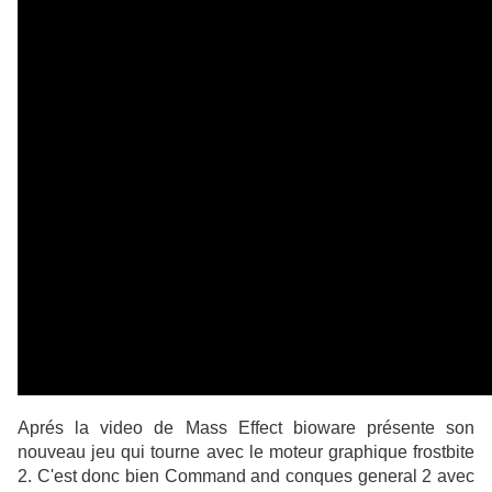
Aprés la video de Mass Effect bioware présente son
nouveau jeu qui tourne avec le moteur
graphique frostbite
2. C'est donc bien Command and conques general 2 avec