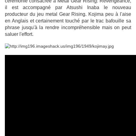
cérémonie consacrée à Metal Gear Rising: Revengeance,
il est accompagné par
Atsushi Inaba le nouveau
producteur du jeu metal Gear Rising.
Kojima peu à l'aise
en Anglais et certainement touché par le trac bafouille sa
phrase jusqu'à la rendre incompréhensible mais on peut
saluer l'effort.