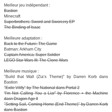
Meilleur jeu indépendant :
Bastion
Minecraft
Superbrothers: Sword and Sworcery EP
The Binding of Isaac
Meilleure adaptation :
Back to the Future: The Game
Batman: Arkham City
Captain America: Super Soldier
LEGO Star Wars III: The Clone Wars
Meilleure musique :
"Build that Wall (Zia’s Theme)” by Darren Korb dans
Bastion
"Exile Vilify" by The National dans Portal 2
“I'm Not Calling You a Liar” by Florence + the Machine
dasn Dragon Age II
"Setting Sail, Coming Home (End Theme)" by Darren Korb
dans Bastion