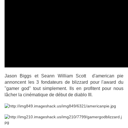
Jason Biggs
et
Seann William Scott
d'american pie
annoncent les 3 fondateurs de blizzard pour l'award du
"gamer god" tout simplement. Ils en profitent pour nous
lâcher la cinématique de début de diablo III.