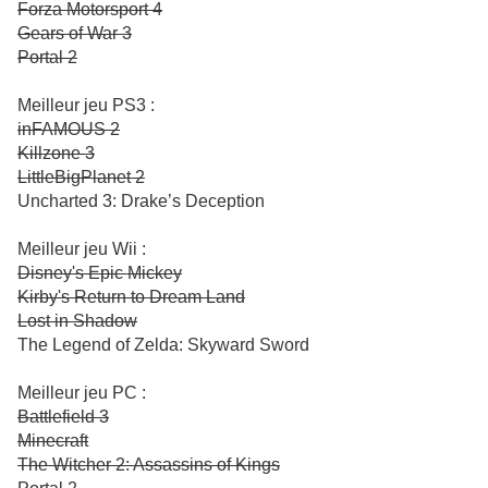
Forza Motorsport 4
Gears of War 3
Portal 2
Meilleur jeu PS3 :
inFAMOUS 2
Killzone 3
LittleBigPlanet 2
Uncharted 3: Drake’s Deception
Meilleur jeu Wii :
Disney's Epic Mickey
Kirby's Return to Dream Land
Lost in Shadow
The Legend of Zelda: Skyward Sword
Meilleur jeu PC :
Battlefield 3
Minecraft
The Witcher 2: Assassins of Kings