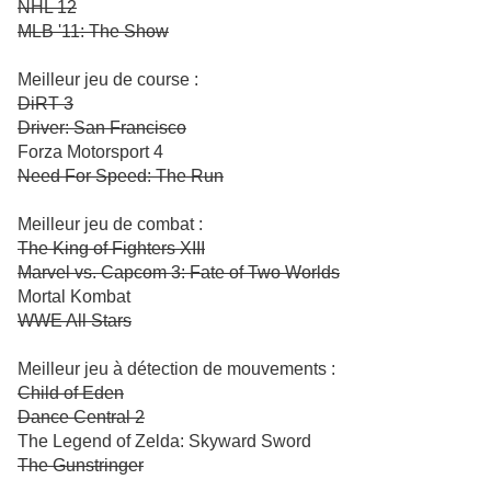
NHL 12
MLB '11: The Show
Meilleur jeu de course :
DiRT 3
Driver: San Francisco
Forza Motorsport 4
Need For Speed: The Run
Meilleur jeu de combat :
The King of Fighters XIII
Marvel vs. Capcom 3: Fate of Two Worlds
Mortal Kombat
WWE All Stars
Meilleur jeu à détection de mouvements :
Child of Eden
Dance Central 2
The Legend of Zelda: Skyward Sword
The Gunstringer