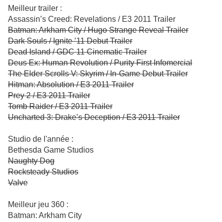
Meilleur trailer :
Assassin’s Creed: Revelations / E3 2011 Trailer
Batman: Arkham City / Hugo Strange Reveal Trailer
Dark Souls / Ignite ’11 Debut Trailer
Dead Island / GDC 11 Cinematic Trailer
Deus Ex: Human Revolution / Purity First Infomercial
The Elder Scrolls V: Skyrim / In-Game Debut Trailer
Hitman: Absolution / E3 2011 Trailer
Prey 2 / E3 2011 Trailer
Tomb Raider / E3 2011 Trailer
Uncharted 3: Drake’s Deception / E3 2011 Trailer
Studio de l'année :
Bethesda Game Studios
Naughty Dog
Rocksteady Studios
Valve
Meilleur jeu 360 :
Batman: Arkham City