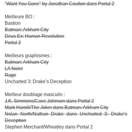
"Want You Gone" by Jonathan Coulton dans Portal 2
Meilleure BO :
Bastion
Batman: Arkham City
Deus Ex: Human Revolution
Portal 2
Meilleurs graphismes :
Batman: Arkham City
LA Noire
Rage
Uncharted 3: Drake’s Deception
Meilleur doublage masculin :
J.K. Simmons/Cave Johnson dans Portal 2
Mark Hamill/The Joker dans Batman: Arkham City
Nolan North/Nathan Drake dans Uncharted 3: Drake’s
Deception
Stephen Merchant/Wheatley dans Portal 2