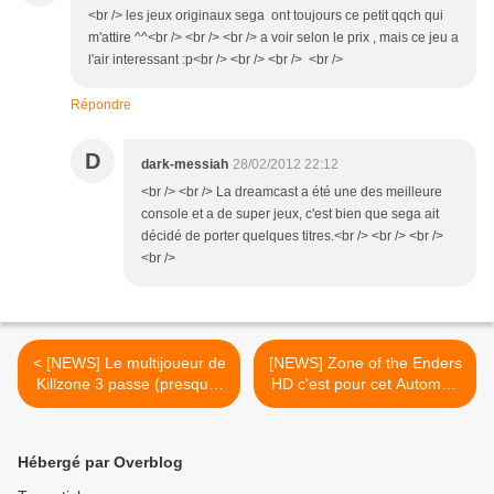
<br /> les jeux originaux sega ont toujours ce petit qqch qui
m'attire ^^<br /> <br /> <br /> a voir selon le prix , mais ce jeu a
l'air interessant :p<br /> <br /> <br /> <br />
Répondre
D
dark-messiah
28/02/2012 22:12
<br /> <br /> La dreamcast a été une des meilleure
console et a de super jeux, c'est bien que sega ait
décidé de porter quelques titres.<br /> <br /> <br />
<br />
< [NEWS] Le multijoueur de
[NEWS] Zone of the Enders
Killzone 3 passe (presque)
HD c'est pour cet Automne
gratuit et s'offre un trailer
>
Hébergé par Overblog