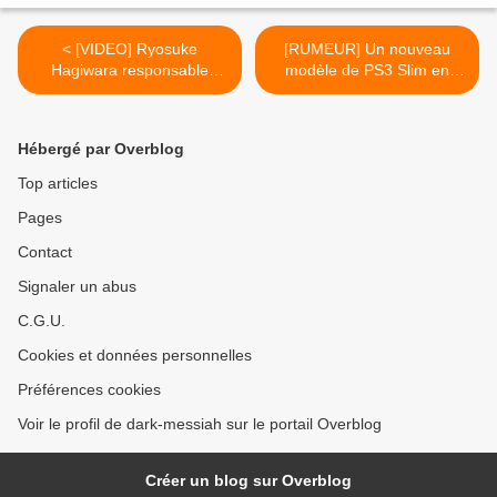
< [VIDEO] Ryosuke
[RUMEUR] Un nouveau
Hagiwara responsable
modèle de PS3 Slim en
marketing chez Capcom
préparation ? / Edit : Sony
test la démo d'Asura's
confirme >
Wrath et Dragon's Dogma
Hébergé par Overblog
Top articles
Pages
Contact
Signaler un abus
C.G.U.
Cookies et données personnelles
Préférences cookies
Voir le profil de dark-messiah sur le portail Overblog
Créer un blog sur Overblog