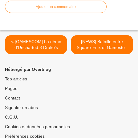
Ajouter un commentaire
< [GAMESCOM] La démo
[NEWS] Bataille entre
d'Uncharted 3 Drake's
Square-Enix et Gamestop
Deception en direct feed
autour de Deus Ex: Human
HD
Revolution >
Hébergé par Overblog
Top articles
Pages
Contact
Signaler un abus
C.G.U.
Cookies et données personnelles
Préférences cookies