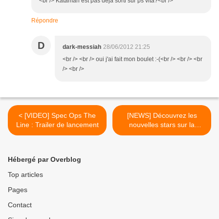
<br /> Katamari est pas déja sorti sur ps vita?<br />
Répondre
D
dark-messiah
28/06/2012 21:25
<br /> <br /> oui j'ai fait mon boulet :-(<br /> <br /> <br
/> <br />
< [VIDEO] Spec Ops The
[NEWS] Découvrez les
Line : Trailer de lancement
nouvelles stars sur la
jaquette de NBA 2K13 >
Hébergé par Overblog
Top articles
Pages
Contact