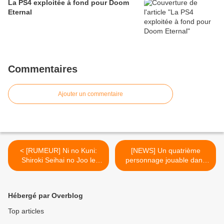
La PS4 exploitée à fond pour Doom
Eternal
Commentaires
Ajouter un commentaire
< [RUMEUR] Ni no Kuni:
[NEWS] Un quatrième
Shiroki Seihai no Joo le
personnage jouable dans
RPG de LEVEL-5 change
Batman : Arkham City >
de nom pour l'Amérique du
nord
Hébergé par Overblog
Top articles