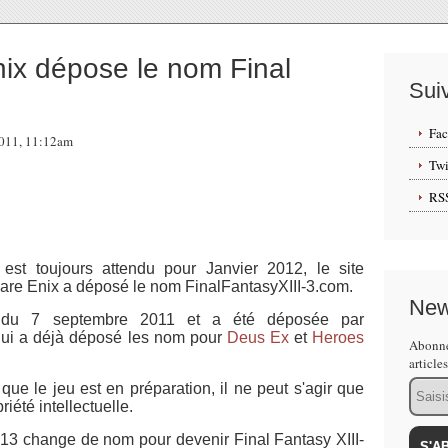
x dépose le nom Final
Sui
Fa
2011, 11:12am
Twi
RS
 est toujours attendu pour Janvier 2012, le site
are Enix a déposé le nom
FinalFantasyXIII-3.com
.
New
 du 7 septembre 2011 et a été déposée par
 a déjà déposé les nom pour
Deus Ex
et
Heroes
Abonne
article
Email
ue le jeu est en préparation, il ne peut s'agir que
iété intellectuelle.
 13 change de nom pour devenir Final Fantasy XIII-