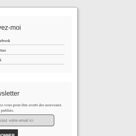
vez-moi
cebook
tter
S
sletter
z-vous pour être averti des nouveaux
s publiés.