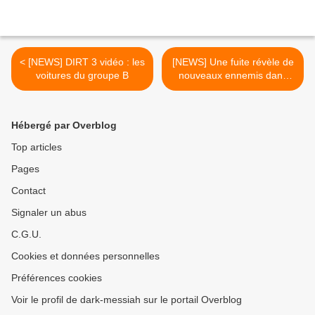
< [NEWS] DIRT 3 vidéo : les
[NEWS] Une fuite révèle de
voitures du groupe B
nouveaux ennemis dans
Batman: Arkham City >
Hébergé par Overblog
Top articles
Pages
Contact
Signaler un abus
C.G.U.
Cookies et données personnelles
Préférences cookies
Voir le profil de dark-messiah sur le portail Overblog