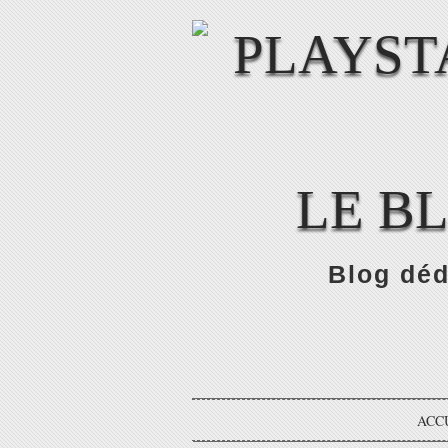
LE B
Blog déd
ACC