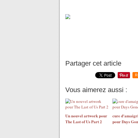
Évidemment le logo provient di
Daryl Dixon dans la série (person
Partager cet article
R
Vous aimerez aussi :
Un nouvel artwork pour
cure d'amaigr
The Last of Us Part 2
pour Days Go