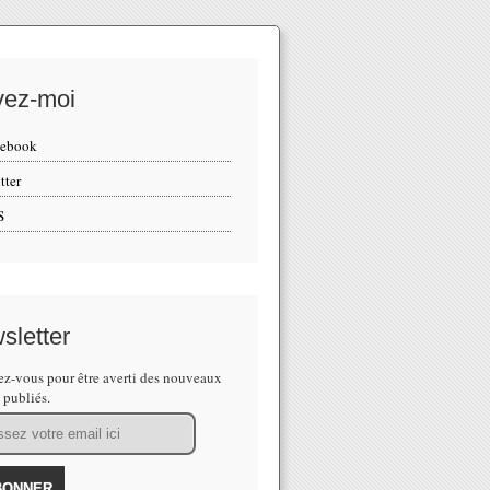
vez-moi
cebook
tter
S
sletter
z-vous pour être averti des nouveaux
s publiés.