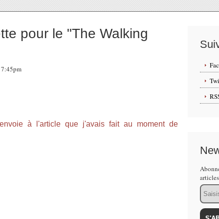
te pour le "The Walking
Sui
Fa
, 17:45pm
Twi
RS
ère peut-être avez vous loupé la news concernant
n Activision ?
envoie à l'article que j'avais fait au moment de
New
 jaquette du jeu :
Abonne
article
Email