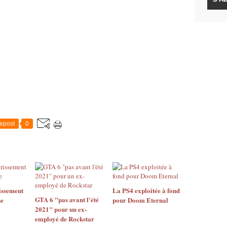
rectement de la veste que porte le personnage de
nage que le joueur incarnera dans le jeu).
epost
0
issement
La PS4 exploitée à fond
GTA 6 "pas avant l'été
ne
pour Doom Eternal
2021" pour un ex-
employé de Rockstar