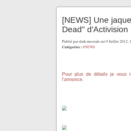
[NEWS] Une jaquet
Dead" d'Activision
Publié par dark-messiah sur 9 Juillet 2012
Catégories :
#NEWS
Annoncé en fin de semaine derni
le jeu "The Walking Dead" made i
Pour plus de détails je vous r
l'annonce.
Sachez qu'aujourd'hui, a droit à la